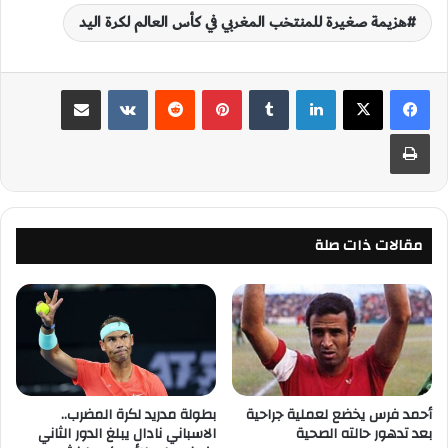
هزيمة صغيرة للمنتخب المغربي في كأس العالم لكرة اليد
لينكدإن
‏Tumblr
بينتيريست
‏Reddit
‏VKontakte
مشاركة عبر البريد
طباعة
مقالات ذات صلة
أحمد فرس يخضع لعملية جراحية
بطولة مدريد لكرة المضرب..
بعد تدهور حالته الصحية
الاسباني نادال يبلغ الدور الثاني