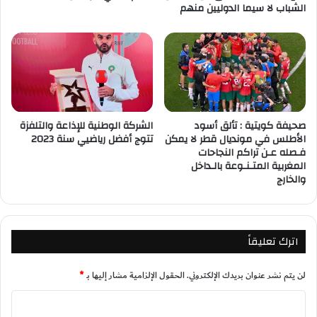
الشباب لا سيما الدوليين منهم
صحيفة كويتية : تألق أسود
الشركة الوطنية للإذاعة والتلفزة
الأطلس في مونديال قطر لا يمكن
تتوج أفضل رياضيي سنة 2023
فـصله عـن تراكم النجاحات
المغربية المتـنـوعة بالـداخل
والخارج
اترك تعليقاً
لن يتم نشر عنوان بريدك الإلكتروني.
الحقول الإلزامية مشار إليها بـ
*
ا