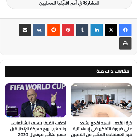
المشاركة في أمم افريقيا للمحليين
لينكدإن
‏Tumblr
بينتيريست
‏Reddit
‏VKontakte
مشاركة عبر البريد
طباعة
مقالات ذات صلة
كرة القدم.. السيد لقجع يشدد
تكذيب الفيفا ينسف الشائعات..
على ضرورة التفكير في إرساء آلية
والمغرب يربح معركة الإنجاز قبل
تتيح الاستفادة المثلى من اللاعبين
حسم نهائي مونديال 2030