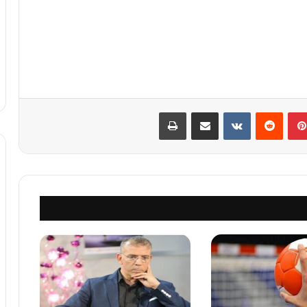
بينتيريست
‏Reddit
‏VKontakte
مشاركة عبر البريد
طباعة