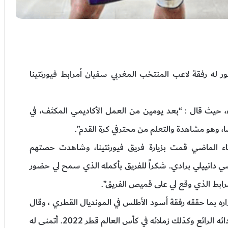
 له رفقة لاعب المنتخب المغربي سفيان أمرابط فيورنتينا
، حيث قال : “بعد يومين من العمل الأكاديمي المكثف، في
 وهو مشاهدة والتعلم من محترفي كرة القدم”.
ثاء الماضي قمت بزيارة فريق فيورنتينا، وشاهدت حصتهم
ياضي دانييلي برادي. شكراً للفريق بأكمله الذي سمح لي حضور
رابط الذي وقع لي على قميص الفريق”.
ره بما حققه رفقة أسود الأطلس في المونديال القطري ، وقال
: “لقد كانت مناسبة لي لأخبره كم كنت فخورا به، وبأدائه الرائع وكذلك زملائه في كأس العالم قطر 2022. أتمنى له