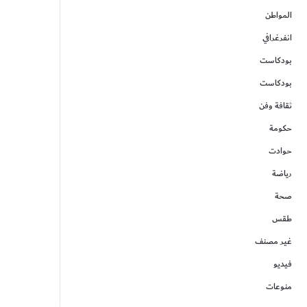
المواطن
انفرغرافي
بودكاست
بودكاست
ثقافة وفن
حكومة
حوادت
رياضة
صحة
طقس
غير مصنف
فيديو
منوعات