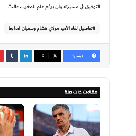
التوفيق في مسيرته وأن يرفع علم المغرب عاليا”.
تفاصيل لقاء الأمير مولاي هشام وسفيان امرابط
لينكدإن
‏Tumblr
فيسبوك
‫X
مقالات ذات صلة