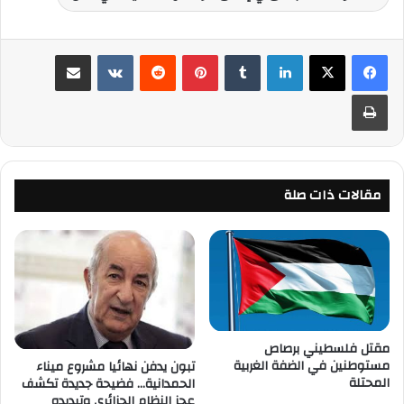
لينكدإن
‏Tumblr
بينتيريست
‏Reddit
‏VKontakte
مشاركة عبر البريد
طباعة
مقالات ذات صلة
مقتل فلسطيني برصاص
مستوطنين في الضفة الغربية
تبون يدفن نهائيا مشروع ميناء
المحتلة
الحمدانية… فضيحة جديدة تكشف
عجز النظام الجزائري وتبديده