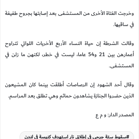
وخرجت الفتاة الأخرى من المستشفى بعد إصابتها بجروح طفيفة
في ساقيها.
وقالت الشرطة إن حياة النساء الأربع الأخريات اللواتي تتراوح
أعمارهن بين 21 و54 عاما، ليست في خطر، لكنهن ما زلن في
المستشفى.
وقال أحد الشهود إن الرصاصات أطلقت بينما كان المشيعون
الذين حضروا الجنازة يشاهدون حمائم وهي تطلق بعد المراسم.
المصدر الدار: و م ع
سقوط ستة جرحى في إطلاق نار استهدف كنيسة في لندن