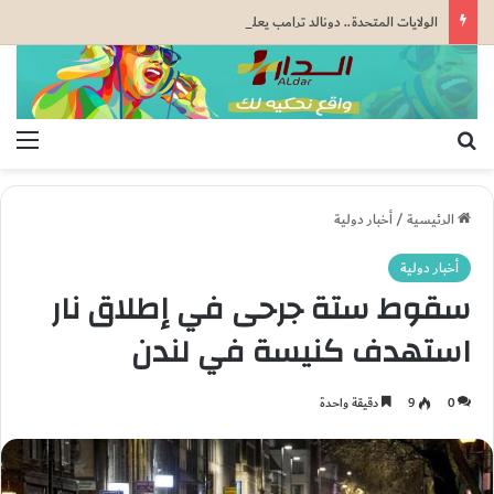
الولايات المتحدة.. دونالد ترامب يعلن عن أكثر من ملياري دولار من الاستثمارات في قطاع المناجم
بحث عن
الق
الرئيسية
/
أخبار دولية
أخبار دولية
سقوط ستة جرحى في إطلاق نار
استهدف كنيسة في لندن
0
9
دقيقة واحدة