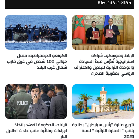
مقالات ذات صلة
الرباط وموسكو.. شراكة
الكونغو الديمقراطية: مقتل
استراتيجية تُكرّس مبدأ السيادة
حوالي 100 شخص في غرق قارب
والوحدة الترابية للبلدين والاعتراف
شمال غرب البلاد
الروسي بمغربية الصحراء
تتويج منارة “رأس سبارطيل” بطنجة
تايلاند.. الحكومة تتعهد باتخاذ
بلقب ” المنارة التراثية ” لسنة
اجراءات وقائية عقب حادث اطلاق
2023
النار