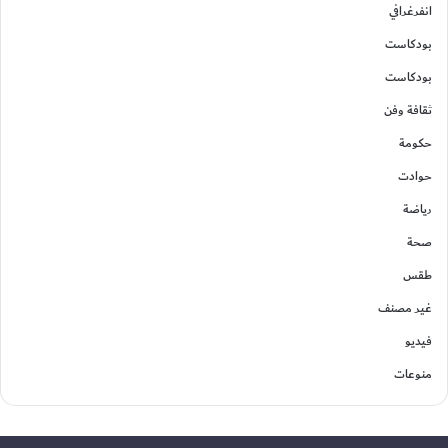
انفرغرافي
بودكاست
بودكاست
ثقافة وفن
حكومة
حوادت
رياضة
صحة
طقس
غير مصنف
فيديو
منوعات