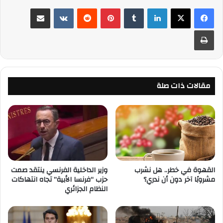
لينكدإن
‏Tumblr
بينتيريست
‏Reddit
‏VKontakte
مشاركة عبر البريد
طباعة
مقالات ذات صلة
القهوة في خطر.. هل نشرب
وزير الداخلية الفرنسي ينتقد صمت
مشروبًا آخر دون أن ندري؟
حزب “فرنسا الأبية” تجاه انتهاكات
النظام الجزائري