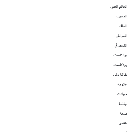
العالم العربي
المغرب
الملك
المواطن
انفرغرافي
بودكاست
بودكاست
ثقافة وفن
حكومة
حوادت
رياضة
صحة
طقس