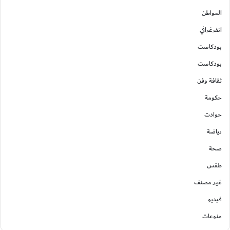
المواطن
انفرغرافي
بودكاست
بودكاست
ثقافة وفن
حكومة
حوادت
رياضة
صحة
طقس
غير مصنف
فيديو
منوعات