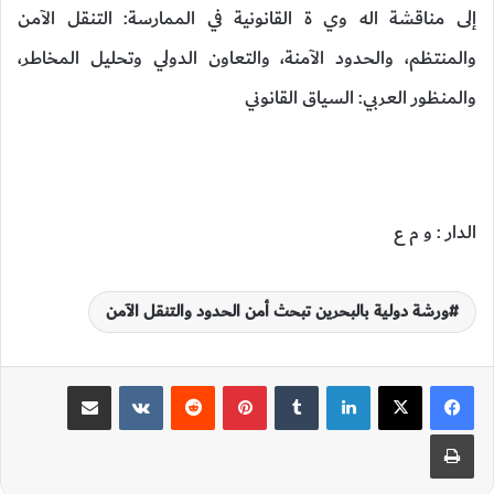
إلى مناقشة اله وي ة القانونية في الممارسة: التنقل الآمن
والمنتظم، والحدود الآمنة، والتعاون الدولي وتحليل المخاطر،
والمنظور العربي: السياق القانوني
الدار : و م ع
ورشة دولية بالبحرين تبحث أمن الحدود والتنقل الآمن
لينكدإن
‏Tumblr
بينتيريست
‏Reddit
‏VKontakte
مشاركة عبر البريد
طباعة