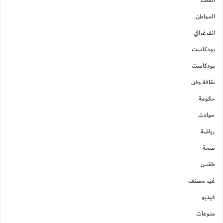
الملك
المواطن
انفرغرافي
بودكاست
بودكاست
ثقافة وفن
حكومة
حوادت
رياضة
صحة
طقس
غير مصنف
فيديو
منوعات