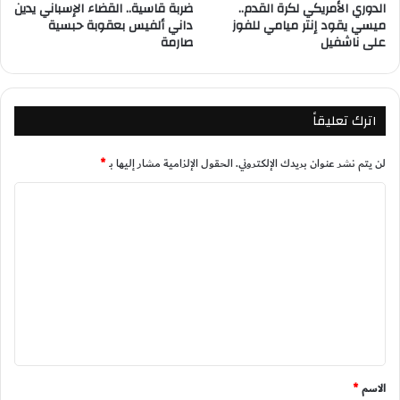
الدوري الأمريكي لكرة القدم..
ضربة قاسية.. القضاء الإسباني يدين
ميسي يقود إنتر ميامي للفوز
داني ألفيس بعقوبة حبسية
على ناشفيل
صارمة
اترك تعليقاً
لن يتم نشر عنوان بريدك الإلكتروني.
الحقول الإلزامية مشار إليها بـ
*
ا
ل
ت
ع
ل
ي
ق
*
الاسم
*