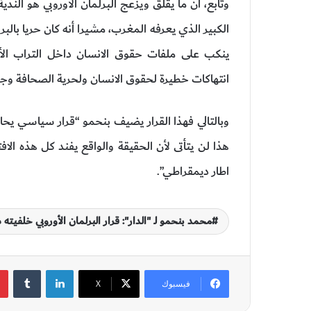
وتابع، أن ما يقلق ويزعج البرلمان الأوروبي هو الندي
الكبير الذي يعرفه المغرب، مشيرا أنه كان حريا بالبرل
ينكب على ملفات حقوق الانسان داخل التراب الأ
انتهاكات خطيرة لحقوق الانسان ولحرية الصحافة وج
وبالتالي فهذا القرار يضيف بنحمو “قرار سياسي يح
هذا لن يتأتى لأن الحقيقة والواقع يفند كل هذه ا
اطار ديمقراطي”.
محمد بنحمو لـ "الدار": قرار البرلمان الأوروبي خلفي
لينكدإن
‏Tumblr
فيسبوك
‫X