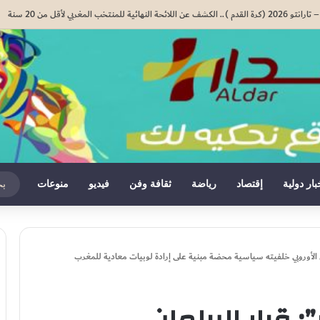
المدرسي المقبل سیتم في موعده الرسمي المحدد سلفا طبقا لمقتضیات المقرر الوزاري رقم 047.26..
بار دولية
إقتصاد
رياضة
ثقافة وفن
فيديو
منوعات
ان الأوروبي خلفيته سياسية محضة مبنية على إرادة لوبيات معادية للمغرب