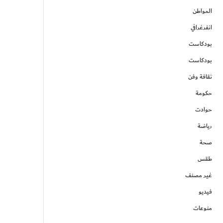
المواطن
انفرغرافي
بودكاست
بودكاست
ثقافة وفن
حكومة
حوادت
رياضة
صحة
طقس
غير مصنف
فيديو
منوعات