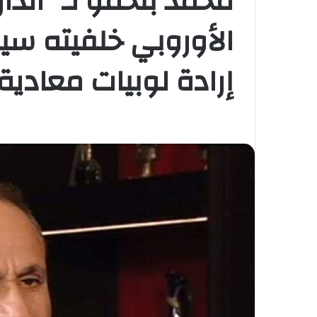
محمد بنحمو لـ “الدار”
الأوروبي خلفيته س
إرادة لوبيات معادية