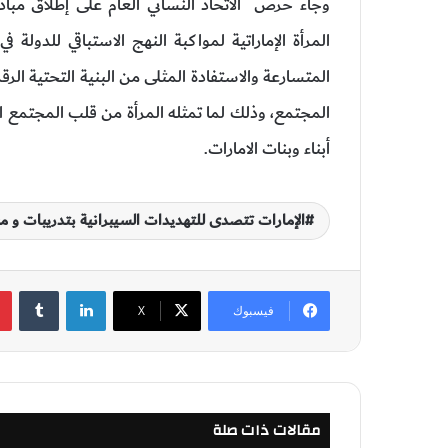
وجاء حرص الاتحاد النسائي العام على إطلاق مبادرة 
المرأة الإماراتية لمواكبة النهج الاستباقي للدولة 
المتسارعة والاستفادة المثلى من البنية التحتية الرقم
المجتمع، وذلك لما تمثله المرأة من قلب المجتمع ا
أبناء وبنات الامارات.
الإمارات تتصدى للتهديدات السيبرانية بتدريبات و مب
لينكدإن
‏Tumblr
فيسبوك
‫X
مقالات ذات صلة