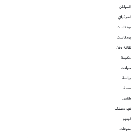
المواطن
انفرغرافي
بودكاست
بودكاست
ثقافة وفن
حكومة
حوادت
رياضة
صحة
طقس
غير مصنف
فيديو
منوعات