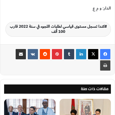
الدار: و م ع
كندا تسجل مستوى قياسي لطلبات اللجوء في سنة 2022 قارب
100 ألف
لينكدإن
‏Tumblr
بينتيريست
‏Reddit
‏VKontakte
مشاركة عبر البريد
طباعة
مقالات ذات صلة