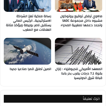
مالاوي ترفض توقيع بروتوكول
رسالة ملكية تعزز الشراكة
مشبوه داخل مجموعة SADC
الاستراتيجية.. الرئيس المالي
وتجدد دعمها لمغربية الصحراء
يستقبل ناصر بوريطة ويؤكد متانة
العلاقات مع المغرب
المعهد الأمريكي للجيوفزياء : زلزال
الصين تطلق قمرا صناعيا جديدا
بقوة 7,1 درجات يضرب بحر باندا
قبالة شرق اندونيسيا
اترك تعليقاً