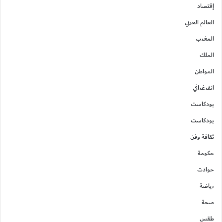
إقتصاد
العالم العربي
المغرب
الملك
المواطن
انفرغرافي
بودكاست
بودكاست
ثقافة وفن
حكومة
حوادت
رياضة
صحة
طقس