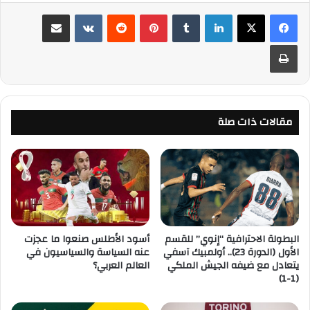
لينكدإن
‏Tumblr
بينتيريست
‏Reddit
‏VKontakte
مشاركة عبر البريد
طباعة
مقالات ذات صلة
البطولة الاحترافية “إنوي” للقسم
أسود الأطلس صنعوا ما عجزت
الأول (الدورة 23).. أولمبيك آسفي
عنه السياسة والسياسيون في
يتعادل مع ضيفه الجيش الملكي
العالم العربي؟
(1-1)