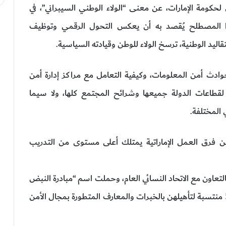
 لحكومة الإمارات، عن معنى “الولاء الوطني السيبراني”، في
هذا المصطلح يُقصد به أن يعكس التحول الرقمي وتوظيف
قاليد الوطنية، ترسخ الولاء للوطن وقيادته السياسية.
دث أمن المعلومات، وكيفية التعامل مع مراكز إدارة أمن
 لقطاعات الدولة جميعها وشرائح المجتمع كلها، ولا سيما
 المختلفة.
ن فرق العمل الإماراتية يمتلك أعلى مستوى من التدريب
تم إطلاق أولى مراحل المبادرة في يونيو 2022، بالتعاون مع الاتحاد النسائي العام، وحملت اسم “مبادرة النبض
السيبراني للمرأة”، حيث تم تنظيم ورشة تدريبية لـ50 منتسبة لتأهيلهن بالخبرات والمعارف المتطورة بمجال الأمن