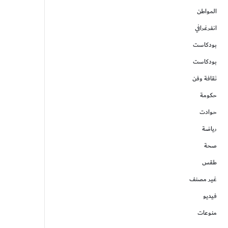
المواطن
انفرغرافي
بودكاست
بودكاست
ثقافة وفن
حكومة
حوادت
رياضة
صحة
طقس
غير مصنف
فيديو
منوعات