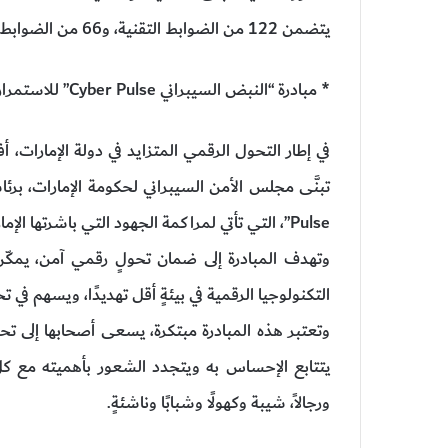
يتضمن 122 من الضوابط التقنية، و66 من الضوابط الإدارية، ضمن معايير وإرشادات مختلفة.
* مبادرة “النبض السيبراني Cyber Pulse” للاستمرار في الريادة العالمية:
في إطار التحول الرقمي المتزايد في دولة الإمارات، أ
Pulse”، التي تأتي لمراكمة الجهود التي باشرتها الإمارات في مجال السلامة السيبرانية.
وتهدف المبادرة إلى ضمان تحولٍ رقمي آمن، يمكّ
التكنولوجيا الرقمية في بيئةٍ أقل تهديدًا، ويسهم في 
وتعتبر هذه المبادرة مبتكرة، يسعى أصحابها إلى ت
يتتابع الإحساس به ويتجدد الشعور بأهميته مع ك
ورجالاً، شيبة وكهولًا وشبابًا وناشئةٍ.