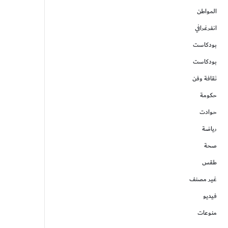
المواطن
انفرغرافي
بودكاست
بودكاست
ثقافة وفن
حكومة
حوادت
رياضة
صحة
طقس
غير مصنف
فيديو
منوعات