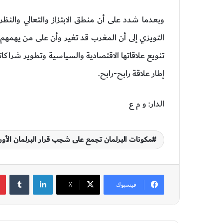
وبعدما شدد على أن منطق الابتزاز والتعالي والنظرة
التويزي إلى أن المغرب قد تغير وأن على من يهمهم ال
تنويع علاقاتها الاقتصادية والسياسية وتطوير شراكا
إطار علاقة رابح-رابح.
الدار: و م ع
مكونات البرلمان تجمع على شجب قرار البرلمان الأو
لينكدإن
‏Tumblr
فيسبوك
‫X