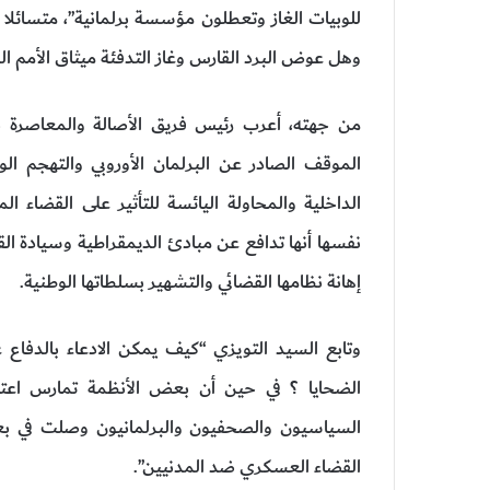
للوبيات الغاز وتعطلون مؤسسة برلمانية”، متسائلا
وهل عوض البرد القارس وغاز التدفئة ميثاق الأمم ال
من جهته، أعرب رئيس فريق الأصالة والمعاصرة ب
الموقف الصادر عن البرلمان الأوروبي والتهجم ا
الداخلية والمحاولة اليائسة للتأثير على القضا
نفسها أنها تدافع عن مبادئ الديمقراطية وسيادة ا
إهانة نظامها القضائي والتشهير بسلطاتها الوطنية.
وتابع السيد التويزي “كيف يمكن الادعاء بالدفاع ع
الضحايا ؟ في حين أن بعض الأنظمة تمارس اعتقا
السياسيون والصحفيون والبرلمانيون وصلت في بع
القضاء العسكري ضد المدنيين”.