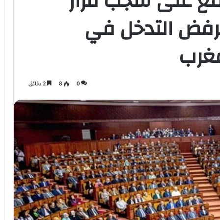
مع على شجب قرار
وترفض التدخل في
مغرب
0
8
2 دقائق