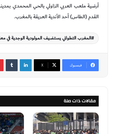
أرضية ملعب العربي الزاولي بالحي المحمدي بمدينة 
القدم (الطاس) أحد الأندية العريقة بالمغرب.
المغرب التطواني يستضيف المولودية الوجدية في م
لينكدإن
‏Tumblr
فيسبوك
‫X
مقالات ذات صلة