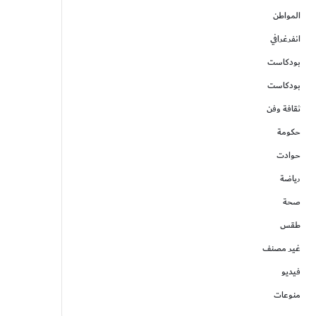
المواطن
انفرغرافي
بودكاست
بودكاست
ثقافة وفن
حكومة
حوادت
رياضة
صحة
طقس
غير مصنف
فيديو
منوعات