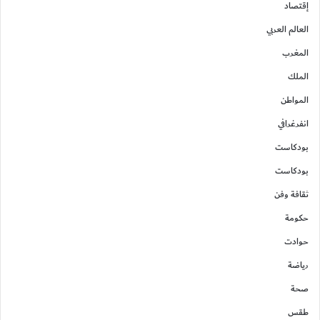
إقتصاد
العالم العربي
المغرب
الملك
المواطن
انفرغرافي
بودكاست
بودكاست
ثقافة وفن
حكومة
حوادت
رياضة
صحة
طقس