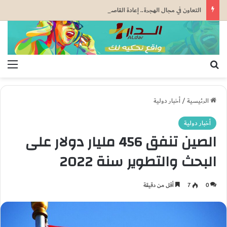
التعاون في مجال الهجرة.. إعادة القاصرين غير المرفوقين مسألة مبدأ قائمة على التعليمات الملكية السامية (مصدر دبلوماسي)
بحث عن
الق
الرئيسية
/
أخبار دولية
أخبار دولية
الصين تنفق 456 مليار دولار على
البحث والتطوير سنة 2022
0
7
أقل من دقيقة