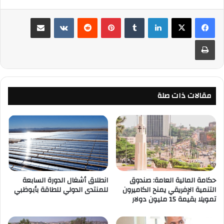
لينكدإن
‏Tumblr
بينتيريست
‏Reddit
‏VKontakte
مشاركة عبر البريد
طباعة
مقالات ذات صلة
حكامة المالية العامة: صندوق
انطلاق أشغال الدورة السابعة
التنمية الإفريقي يمنح الكاميرون
للمنتدى الدولي للطاقة بأبوظبي
تمويلا بقيمة 15 مليون دولار