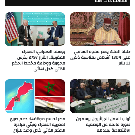
مقالات ذات صلة
جلالة الملك يصدر عفوه السامي
يوسف العمراني: الصحراء
على 1304 أشخاص بمناسبة ذكرى
المغربية.. القرار 2797 يكرس
11 يناير
محورية ووجاهة مخطط الحكم
الذاتي كحل نهائي
أرباب العمل الجزائريون يرسمون
مصر تحسم موقفها: دعم صريح
صورة قاتمة عن الوضعية
لمغربية الصحراء وتبنّي مبادرة
الاقتصادية ببلادهم
الحكم الذاتي كحل وحيد للنزاع