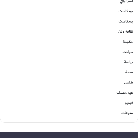
انفرغرافي
بودكاست
بودكاست
ثقافة وفن
حكومة
حوادت
رياضة
صحة
طقس
غير مصنف
فيديو
منوعات