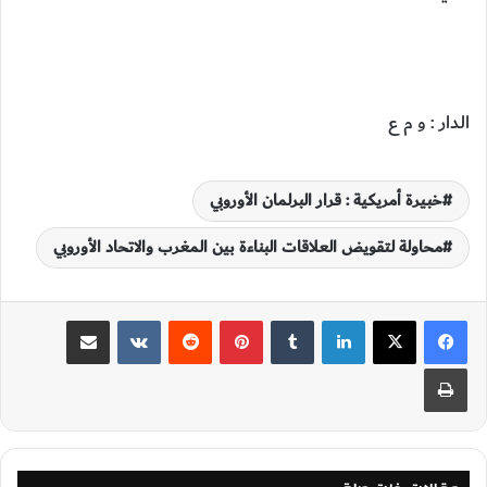
الدار : و م ع
خبيرة أمريكية : قرار البرلمان الأوروبي
محاولة لتقويض العلاقات البناءة بين المغرب والاتحاد الأوروبي
لينكدإن
‏Tumblr
بينتيريست
‏Reddit
‏VKontakte
مشاركة عبر البريد
طباعة