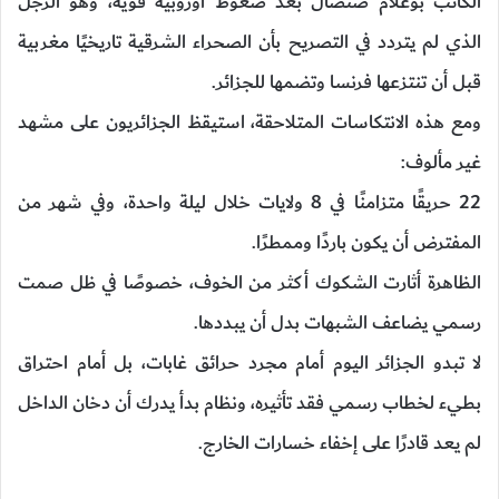
الكاتب بوعلام صنصال بعد ضغوط أوروبية قوية، وهو الرجل
الذي لم يتردد في التصريح بأن الصحراء الشرقية تاريخيًا مغربية
قبل أن تنتزعها فرنسا وتضمها للجزائر.
ومع هذه الانتكاسات المتلاحقة، استيقظ الجزائريون على مشهد
غير مألوف:
22 حريقًا متزامنًا في 8 ولايات خلال ليلة واحدة، وفي شهر من
المفترض أن يكون باردًا وممطرًا.
الظاهرة أثارت الشكوك أكثر من الخوف، خصوصًا في ظل صمت
رسمي يضاعف الشبهات بدل أن يبددها.
لا تبدو الجزائر اليوم أمام مجرد حرائق غابات، بل أمام احتراق
بطيء لخطاب رسمي فقد تأثيره، ونظام بدأ يدرك أن دخان الداخل
لم يعد قادرًا على إخفاء خسارات الخارج.