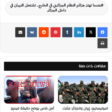
عندما تهتز هزائم النظام الجزائري في الخارج.. تشتعل النيران في
داخل الجزائر
لينكدإن
‏Tumblr
بينتيريست
‏Reddit
‏VKontakte
مشاركة عبر البريد
طباعة
مقالات ذات صلة
البوليساريو، إيران والجزائر: مثلث
أمن فاس يوضح حقيقة فيديو