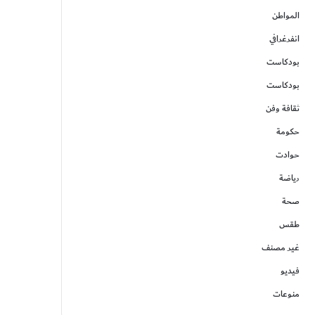
المواطن
انفرغرافي
بودكاست
بودكاست
ثقافة وفن
حكومة
حوادت
رياضة
صحة
طقس
غير مصنف
فيديو
منوعات