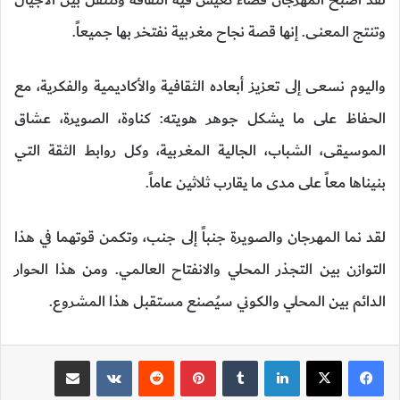
وتنتج المعنى. إنها قصة نجاح مغربية نفتخر بها جميعاً.
واليوم نسعى إلى تعزيز أبعاده الثقافية والأكاديمية والفكرية، مع
الحفاظ على ما يشكل جوهر هويته: كناوة، الصويرة، عشاق
الموسيقى، الشباب، الجالية المغربية، وكل روابط الثقة التي
بنيناها معاً على مدى ما يقارب ثلاثين عاماً.
لقد نما المهرجان والصويرة جنباً إلى جنب، وتكمن قوتهما في هذا
التوازن بين التجذر المحلي والانفتاح العالمي. ومن هذا الحوار
الدائم بين المحلي والكوني سيُصنع مستقبل هذا المشروع.
لينكدإن
‏Tumblr
بينتيريست
‏Reddit
‏VKontakte
مشاركة عبر البريد
طباعة