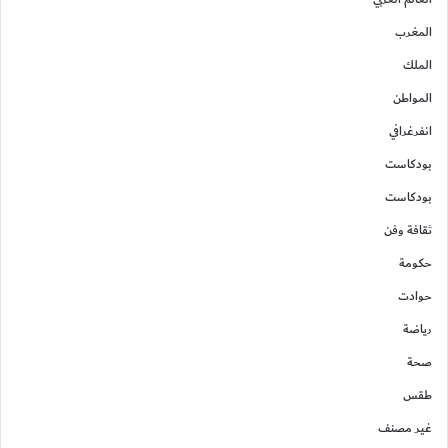
المغرب
الملك
المواطن
انفرغرافي
بودكاست
بودكاست
ثقافة وفن
حكومة
حوادت
رياضة
صحة
طقس
غير مصنف