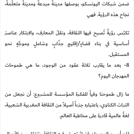
ضمن شبكات اليونسكو، بوصفها مدينةً مبدعةً ومدينةً متعلّمةً،
نجاح هذه الرؤية. فهي
تكرّس رؤيةً تُصبح فيها الثقافة، ونقلُ المعارف، والابتكار عناصرَ
أساسية في بناء فضاءٍ/إقليمٍ جذّابٍ وشاملٍ وموجَّهٍ نحو
المستقبل.
8- بعد ما يقارب ثلاثة عقود من الوجود، ما هي طموحات
المهرجان اليوم؟
ما زال طموحنا وفياً للفكرة المؤسسة للمشروع: أن نجعل من
التراث الكناوي، باعتباره جزءاً أصيلاً من الثقافة المغربية الشعبية،
لغةً عالمية قادرة على مخاطبة العالم.
لقد أصبح المهرجان فضاءً تعيش فيه الثقافة وتنتقل بين الأجيال