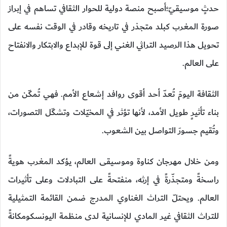
حدثٍ موسيقيّ؛أصبح منصة دولية للحوار الثقافي تساهم في إبراز
صورة المغرب كبلد متجذر في تاريخه وقادر في الوقت نفسه على
تحويل هذا الرصيد التراثي الغني إلى قوة للإبداع والابتكار والانفتاح
على العالم.
الثقافة اليومَ تُعدّ أحد أقوى روافد إشعاع الأمم. فهي تُمكّن من
بناء تأثيرٍ طويل الأمد، لأنها تؤثر في المخيّلات وتشكّل التصورات،
وتُقيم جسورَ التواصل بين الشعوب.
ومن خلال مهرجان كناوة وموسيقى العالم، يؤكد المغرب هويةً
راسخةً ومتجذّرةً في إرثه، منفتحةً على التبادلات وعلى تأثيرات
العالم. ويحتلّ التراث الغناوي المدرج ضمن القائمة التمثيلية
للتراث الثقافي غير المادي للإنسانية لدى منظمة اليونسكومكانةً