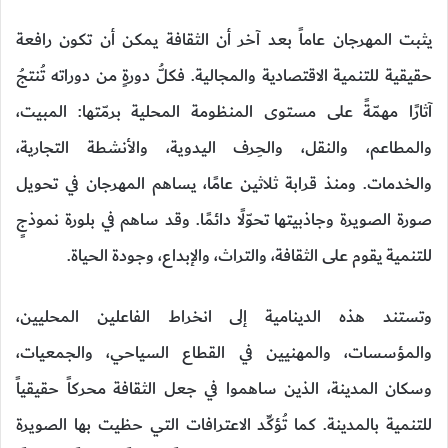
يثبت المهرجان عاماً بعد آخر أن الثقافة يمكن أن تكون رافعة
حقيقية للتنمية الاقتصادية والمجالية. فكلُّ دورةٍ من دوراته تُنتجُ
آثارًا مهمّةً على مستوى المنظومة المحلية برمّتها: المبيت،
والمطاعم، والنقل، والحِرف اليدوية، والأنشطة التجارية،
والخدمات. ومنذ قرابة ثلاثين عامًا، يساهم المهرجان في تحويل
صورة الصويرة وجاذبيتها تحوّلًا دائمًا. وقد ساهم في بلورة نموذجٍ
للتنمية يقوم على الثقافة، والتراث، والإبداع، وجودة الحياة.
وتستند هذه الدينامية إلى انخراط الفاعلين المحليين،
والمؤسسات، والمهنيين في القطاع السياحي، والجمعيات،
وسكان المدينة، الذين ساهموا في جعل الثقافة محركاً حقيقياً
للتنمية بالمدينة. كما تُؤكِّد الاعترافات التي حظيت بها الصويرة