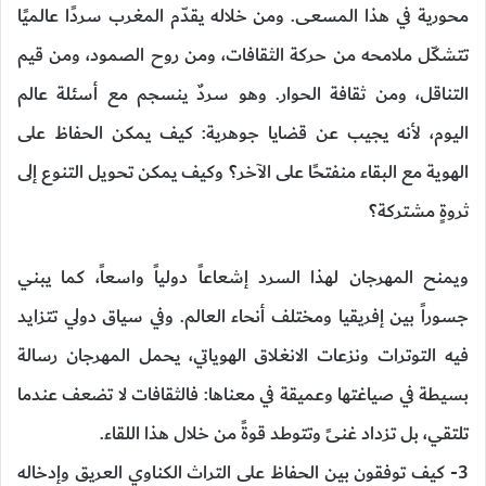
محورية في هذا المسعى. ومن خلاله يقدّم المغرب سردًا عالميًا
تتشكّل ملامحه من حركة الثقافات، ومن روح الصمود، ومن قيم
التناقل، ومن ثقافة الحوار. وهو سردٌ ينسجم مع أسئلة عالم
اليوم، لأنه يجيب عن قضايا جوهرية: كيف يمكن الحفاظ على
الهوية مع البقاء منفتحًا على الآخر؟ وكيف يمكن تحويل التنوع إلى
ثروةٍ مشتركة؟
ويمنح المهرجان لهذا السرد إشعاعاً دولياً واسعاً، كما يبني
جسوراً بين إفريقيا ومختلف أنحاء العالم. وفي سياق دولي تتزايد
فيه التوترات ونزعات الانغلاق الهوياتي، يحمل المهرجان رسالة
بسيطة في صياغتها وعميقة في معناها: فالثقافات لا تضعف عندما
تلتقي، بل تزداد غنىً وتتوطد قوةً من خلال هذا اللقاء.
3- كيف توفقون بين الحفاظ على التراث الكناوي العريق وإدخاله