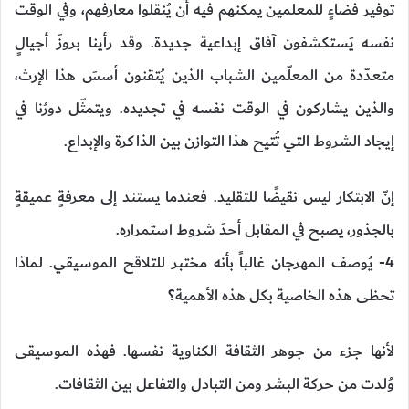
توفير فضاءٍ للمعلمين يمكنهم فيه أن يُنقلوا معارفهم، وفي الوقت
نفسه يَستكشفون آفاق إبداعية جديدة. وقد رأينا بروزَ أجيالٍ
متعدّدة من المعلّمين الشباب الذين يُتقنون أسسَ هذا الإرث،
والذين يشاركون في الوقت نفسه في تجديده. ويتمثّل دورُنا في
إيجاد الشروط التي تُتيح هذا التوازن بين الذاكرة والإبداع.
إنّ الابتكار ليس نقيضًا للتقليد. فعندما يستند إلى معرفةٍ عميقةٍ
بالجذور، يصبح في المقابل أحدَ شروط استمراره.
4- يُوصف المهرجان غالباً بأنه مختبر للتلاقح الموسيقي. لماذا
تحظى هذه الخاصية بكل هذه الأهمية؟
لأنها جزء من جوهر الثقافة الكناوية نفسها. فهذه الموسيقى
وُلدت من حركة البشر ومن التبادل والتفاعل بين الثقافات.