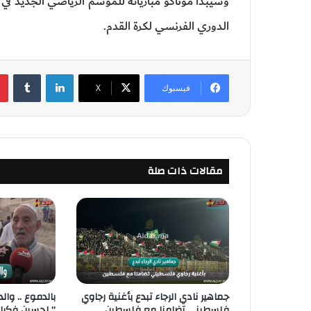
وسيبدأ موناكو مبارياته للموسم الرياضي الجديد ف
الدوري الفرنسي لكرة القدم.
لينكدإن
‏Tumblr
فيسبوك
‫X
مقالات ذات صلة
جماهير نادي الرجاء تبدع بأغنية رجاوي
بالدموع .. وا
فلسطيني تضامنا مع فلسطين
” لحسين فكراش