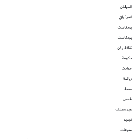
المواطن
انفرغرافي
بودكاست
بودكاست
ثقافة وفن
حكومة
حوادت
رياضة
صحة
طقس
غير مصنف
فيديو
منوعات