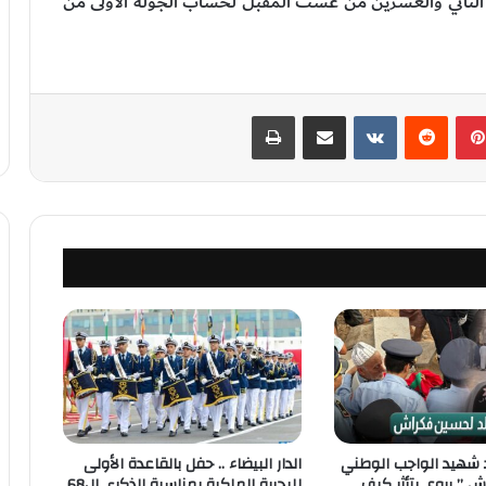
ي الثاني والعشرين من غشت المقبل لحساب الجولة الأولى من
بينتيريست
‏Reddit
‏VKontakte
مشاركة عبر البريد
طباعة
لد شهيد الواجب الوطني
الدار البيضاء .. حفل بالقاعدة الأولى
 ” يروي بتأثر كيف
للبحرية الملكية بمناسبة الذكرى ال68