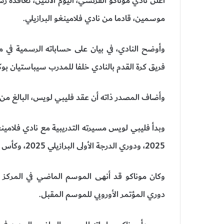
أعلن نادي موناكو الفرنسي، اليوم الاثنين، تعاقده ر
موسمين، قادما من نادي فلامينغو البرازيلي.
وأوضح النادي، في بيان على حساباته الرسمية في
فريق كرة القدم بالنادي خلفا للمدرب سيباستيان بوك
وأضاف المصدر ذاته أن عقد فليبي لويس، البالغ من العمر 40 عاما، يمتد حتى صيف ا
وبدأ فليبي لويس مسيرته التدريبية مع نادي فلامينغ
2025، ودوري الدرجة الأولى البرازيلي 2025، وكأس ليبرتادوريس 2025.
وكان موناكو قد أنهى الموسم الماضي في المركز ا
دوري المؤتمر الأوروبي للموسم المقبل.