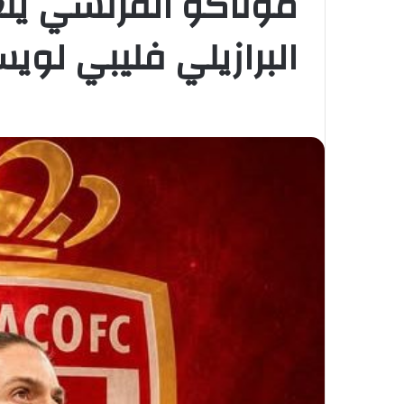
موناكو الفرنسي يتع
البرازيلي فليبي لو