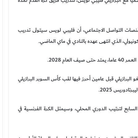
سميا مع البرازيلي فليبي لويس، لتدريب فريق كرة القدم لمدة
 منصات التواصل الاجتماعي، أن فليبي لويس سيتولى تدريب
ونيولي، الذي انتهى عهده بالنادي في ماي الماضي.
لعام 2028.
و البرازيلي قبل عامين أحرز فيها لقب كأس السوبر البرازيلي
لسابع لترتيب الدوري المحلي، وسيمثل الكرة الفرنسية في