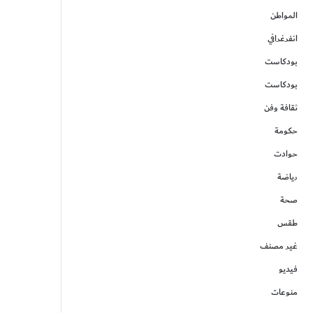
المواطن
انفرغرافي
بودكاست
بودكاست
ثقافة وفن
حكومة
حوادت
رياضة
صحة
طقس
غير مصنف
فيديو
منوعات