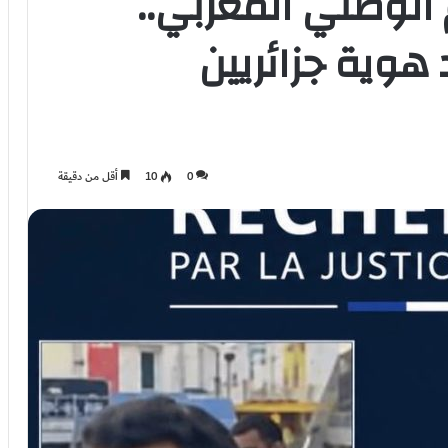
الوطني المغربي..
هوية جزائريين
0
10
أقل من دقيقة