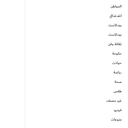
المواطن
انفرغرافي
بودكاست
بودكاست
ثقافة وفن
حكومة
حوادت
رياضة
صحة
طقس
غير مصنف
فيديو
منوعات