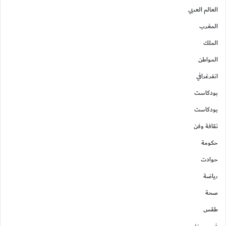
العالم العربي
المغرب
الملك
المواطن
انفرغرافي
بودكاست
بودكاست
ثقافة وفن
حكومة
حوادت
رياضة
صحة
طقس
غير مصنف