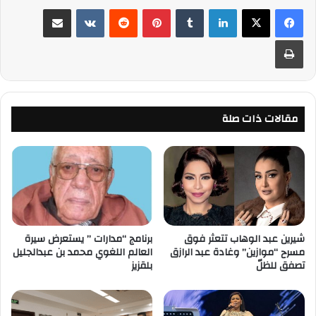
لينكدإن
‏Tumblr
بينتيريست
‏Reddit
‏VKontakte
مشاركة عبر البريد
طباعة
مقالات ذات صلة
شيرين عبد الوهاب تتعثر فوق
برنامج “مدارات ” يستعرض سيرة
مسرح “موازين” وغادة عبد الرازق
العالم اللغوي محمد بن عبدالجليل
تصفق للظلّ
بلقزيز