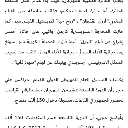
بجائزة الجائزة الذهبية
للمهرجان،
حيث بدا
متأثر
خلال استلمه
الجائزة، أم
ا
جائزة لجنة التحكيم، فكانت مناصفة بين الفيلم
المغربي” أزرق القفطان” و “روح حية” لكريستيل الفيس
ميرا،
كما
حازت
المخرجة السويسرية
كارمن جاكيي
على جائزة أحسن
إخراج
عن
فيلم “البرق
“
, فيما فازت
الممثلة الكورية
شوا سونغ
يون
ب
جائزة الأداء
النسائ
ي، وجائزة
الأداء الرجالي
كانت من نصيب
الممثل الإندونيسي أرسويندي بينينك عن فيلم “سيرة ذاتية
“.
وكشف
المنسق العام للمهرجان الدولي
للفيلم بمراكش علي
حجي أن الدورة
التاسعة عشر من المهرجان حطمت
الرقم القياسي
لحضور الجمهور في
القاعات، مسجلة دخول 150 ألف متفرج
.
وأوضح حجي، أن الدورة
التاسعة عشر
استقطبت 150 ألف