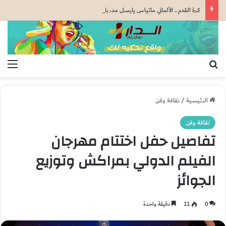
كرة القدم.. الألماني ماتياس يايسل مدربا جديدا لنيوكاسل يونايتد خلفا لإيدي هاو
بحث عن
الق
الرئيسية
/
ثقافة وفن
ثقافة وفن
تفاصيل حفل اختتام مهرجان
الفيلم الدولي بمراكش وتوزيع
الجوائز
0
11
دقيقة واحدة