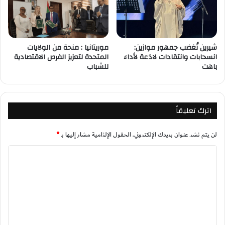
شيرين تُغضب جمهور موازين:
موريتانيا : منحة من الولايات
انسحابات وانتقادات لاذعة لأداء
المتحدة لتعزيز الفرص الاقتصادية
باهت
للشباب
اترك تعليقاً
لن يتم نشر عنوان بريدك الإلكتروني.
الحقول الإلزامية مشار إليها بـ
*
ا
ل
ت
ع
ل