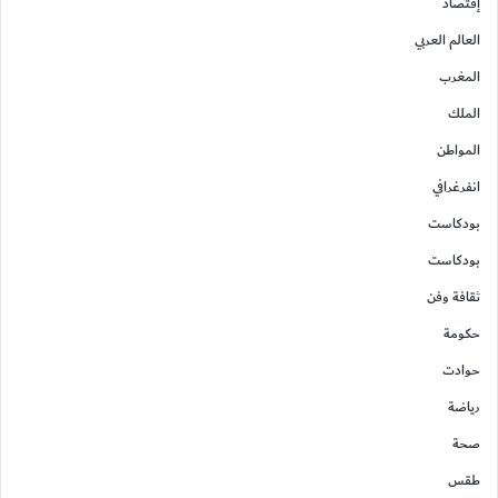
إقتصاد
العالم العربي
المغرب
الملك
المواطن
انفرغرافي
بودكاست
بودكاست
ثقافة وفن
حكومة
حوادت
رياضة
صحة
طقس