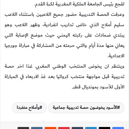
لقجع رئيس الجامعة الملكية المغربية لكرة القدم.
وعرفت الحصة التدريبية حضور جميع اللاعبين باستثناء اللاعب
سليم أملاح الذي خاض تداريب انفرادية، وظهر اللاعب وهو
يرتدي ضمادات على ركبته اليمني حيث موضع الإصابة التي
يعاني منها مدة أيام والتي حرمته من المشاركة في مباراة جورجيا
الاعدادية.
وينتظر ان يخوض المنتخب الوطني المغربي غذا اخر حصة
تدريبية قبل مواجهة منتخب كرواتيا بعد غذ الاربعاء في المباراة
الأولى للأسود بمونديال قطر.
الأسود يخوضون حصة تدريبية جماعية
وأملاح منفردا
لينكدإن
‏Tumblr
بينتيريست
‏Reddit
‏VKontakte
مشاركة عبر البريد