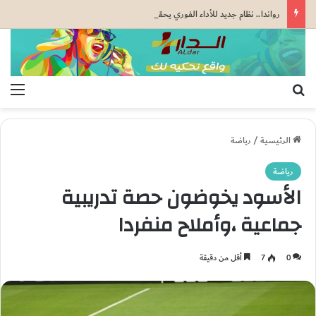
رواندا.. نظام جديد للأداء الفوري يحقق أزيد من 10 ملايين معاملة مالية في غضون أسابيع (البنك المركزي)
بحث عن
الق
الرئيسية
/
رياضة
رياضة
الأسود يخوضون حصة تدريبية
جماعية ،وأملاح منفردا
0
7
أقل من دقيقة