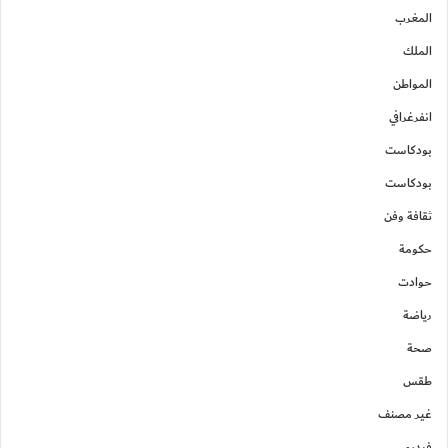
المغرب
الملك
المواطن
انفرغرافي
بودكاست
بودكاست
ثقافة وفن
حكومة
حوادت
رياضة
صحة
طقس
غير مصنف
فيديو