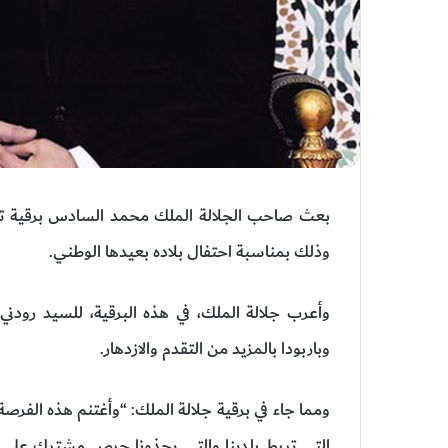
بعث صاحب الجلالة الملك محمد السادس برقية تهنئة إ
وذلك بمناسبة احتفال بلاده بعيدها الوطني.
وأعرب جلالة الملك، في هذه البرقية، للسيد رودني
وباربودا بالمزيد من التقدم والازدهار.
ومما جاء في برقية جلالة الملك: “وأغتنم هذه الفر
التي تربط بلدينا والتي يحذونا حرص مشترك على 