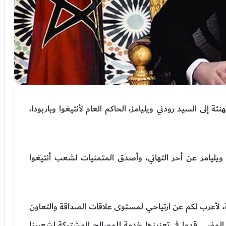
لى السيد رودني ويليامز، الحاكم العام لأنتيغوا وباربودا،
 ويليامز عن أحر التهاني، وأصدق المتمنيات لشعب أنتيغوا
صة، لأعرب لكم عن ارتياحي لمستوى علاقات الصداقة والتعاون
المضي قدما في تعزيزها خدمة للمصالح المشتركة لشعبينا