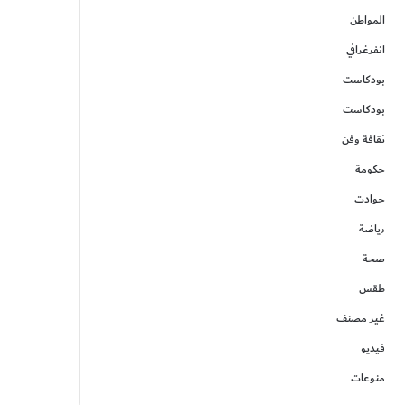
المواطن
انفرغرافي
بودكاست
بودكاست
ثقافة وفن
حكومة
حوادت
رياضة
صحة
طقس
غير مصنف
فيديو
منوعات