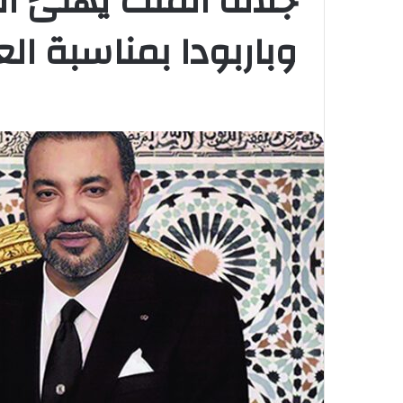
جلالة الملك يهنئ الح
وباربودا بمناسبة الع