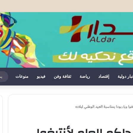
باه في تورطهما في سرقات استهدفت منازل.. والتحقيقات متواصلة لتوقيف شركاء محتملين
بار دولية
إقتصاد
رياضة
ثقافة وفن
فيديو
منوعات
غوا وباربودا بمناسبة العيد الوطني لبلاده