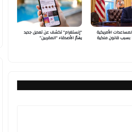
مساعدات الأمريكية
“إنستغرام” تكشف عن تعديل جديد
 بسبب قانون ملكية
يهمّ الأصدقاء “المقربين”