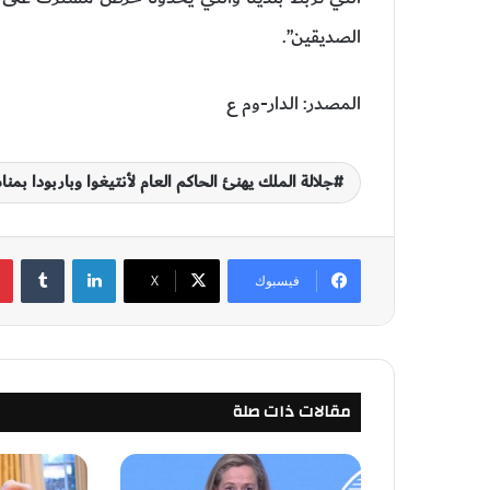
الصديقين”.
المصدر: الدار-وم ع
جلالة الملك يهنئ الحاكم العام لأنتيغوا وباربودا بمنا
لينكدإن
‏Tumblr
فيسبوك
‫X
مقالات ذات صلة