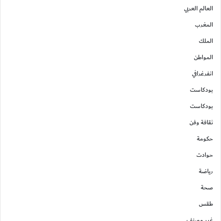
العالم العربي
المغرب
الملك
المواطن
انفرغرافي
بودكاست
بودكاست
ثقافة وفن
حكومة
حوادت
رياضة
صحة
طقس
غير مصنف