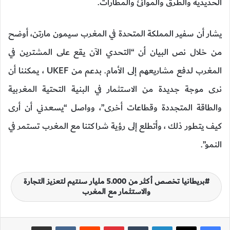
الحديدية والطرق والموانئ والمطارات.
يشار أن سفير المملكة المتحدة في المغرب سيمون مارتن، أوضح
من خلال نص البيان أن “التحدي الآن يقع على المشترين في
المغرب لدفع مشاريعهم إلى الأمام. بدعم من UKEF ، يمكننا أن
نرى موجة جديدة من الاستثمار في البنية التحتية المغربية
والطاقة المتجددة وقطاعات أخرى”، وواصل “يسعدني أن أرى
كيف يتطور ذلك ، وأتطلع إلى رؤية شراكتنا مع المغرب تستمر في
النمو”.
بريطانيا تخصص أكثر من 5.000 مليار سنتيم لتعزيز التجارة
والاستثمار مع المغرب
لينكدإن
‏Tumblr
بينتيريست
‏Reddit
‏VKontakte
مشاركة عبر البريد