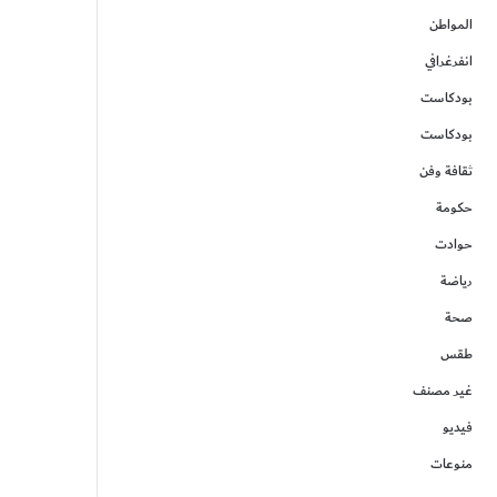
المواطن
انفرغرافي
بودكاست
بودكاست
ثقافة وفن
حكومة
حوادت
رياضة
صحة
طقس
غير مصنف
فيديو
منوعات