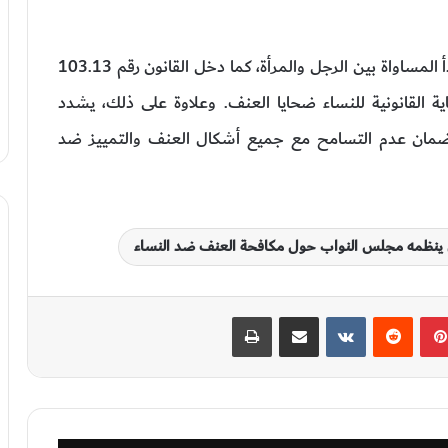
جدير بالذكر أن دستور المملكة المغربية يكرس مبدأ المساواة بين الرجل والمرأة، كما دخل القانون رقم 103.13
ى توفير الحماية القانونية للنساء ضحايا العنف. وعلاوة على ذلك، يشدد
 ضمان عدم التسامح مع جميع أشكال العنف والتمييز ضد
سي ينظمه مجلس النواب حول مكافحة العنف ضد النساء
بينتيريست
‏Reddit
‏VKontakte
مشاركة عبر البريد
طباعة