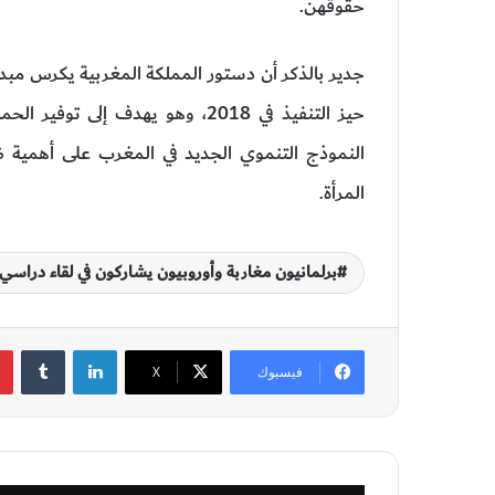
حقوقهن.
حيز التنفيذ في 2018، وهو يهدف إل
النموذج التنموي الجديد في المغرب على أهمية
المرأة.
برلمانيون مغاربة وأوروبيون يشاركون في لقاء درا
لينكدإن
‏Tumblr
فيسبوك
‫X