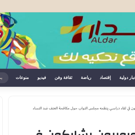
يايسل مدربا جديدا لنيوكاسل يونايتد خلفا لإيدي هاو
بار دولية
إقتصاد
رياضة
ثقافة وفن
فيديو
منوعات
كون في لقاء دراسي ينظمه مجلس النواب حول مكافحة العنف ضد النساء