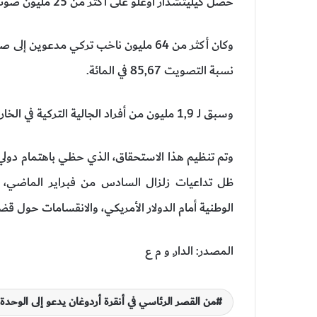
حصل كيليتشدار أوغلو على أكثر من 25 مليون صوت.
وكان أكثر من 64 مليون ناخب تركي مدعوي
نسبة التصويت 85,67 في المائة.
وسبق لـ 1,9 مليون من أفراد الجالية التركية في الخارج أن أدلوا بأصواتهم من 20 إلى 24 ماي الجاري .
وتم تنظيم هذا الاستحقاق، الذي حظي باهتمام دولي و
ظل تداعيات زلزال السادس من فبراير الماضي، وأ
الوطنية أمام الدولار الأمريكي، والانقسامات حول قض
المصدر: الدارـ و م ع
من القصر الرئاسي في أنقرة أردوغان يدعو إلى الوحد