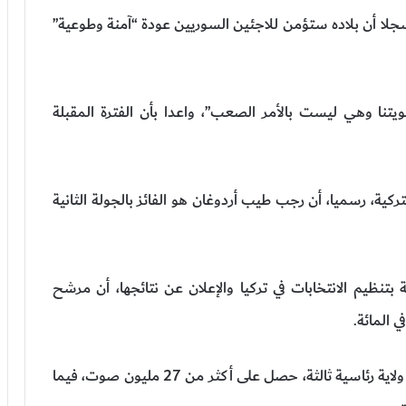
 من 85 مليون تركي”، مسجلا أن بلاده ستؤمن للاجئين السوريين عودة “آمنة وطوعية”
تنا وهي ليست بالأمر الصعب”، واعدا بأن الفترة المقبلة
تركية، رسميا، أن رجب طيب أردوغان هو الفائز بالجولة الثانية
تنظيم الانتخابات في تركيا والإعلان عن نتائجها، أن مرشح
وأوضحت أرقام الهيئة أن أردوغان، الذي سيدخل في ولاية رئاسية ثالثة، حصل على أكثر من 27 مليون صوت، فيما