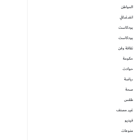
المواطن
انفرغرافي
بودكاست
بودكاست
ثقافة وفن
حكومة
حوادت
رياضة
صحة
طقس
غير مصنف
فيديو
منوعات