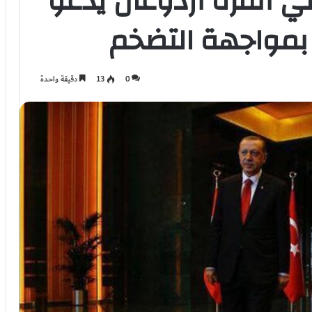
ي أنقرة أردوغان يدعو
بمواجهة التضخم
0
13
دقيقة واحدة