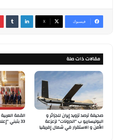
لينكدإن
‏Tumblr
فيسبوك
‫X
مقالات ذات صلة
صحيفة ترصد تزويد إيران للجزائر و
القمة العربية 
البوليساريو ب “الدرونات” لزعزعة
33 بتبني “إعلان البحرين”
الأمن و الاستقرار في شمال إفريقيا