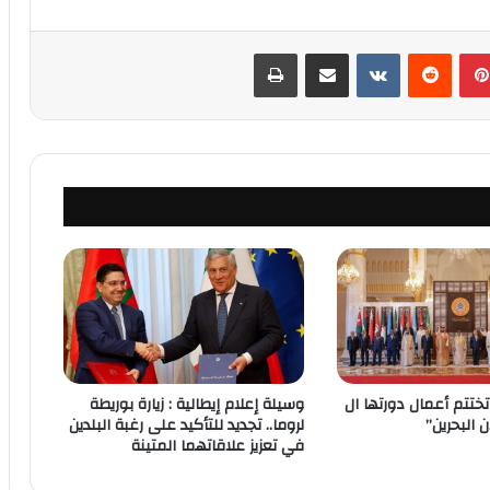
بينتيريست
‏Reddit
‏VKontakte
مشاركة عبر البريد
طباعة
تختتم أعمال دورتها ال
وسيلة إعلام إيطالية : زيارة بوريطة
لروما.. تجديد للتأكيد على رغبة البلدين
في تعزيز علاقاتهما المتينة