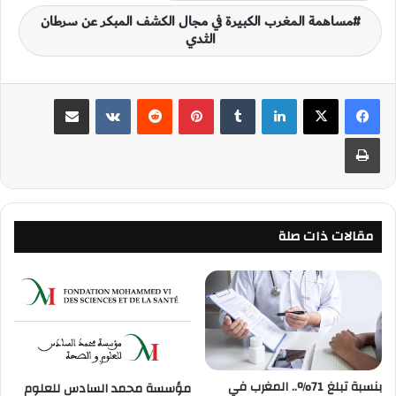
مساهمة المغرب الكبيرة في مجال الكشف المبكر عن سرطان
الثدي
لينكدإن
‏Tumblr
بينتيريست
‏Reddit
‏VKontakte
مشاركة عبر البريد
طباعة
مقالات ذات صلة
بنسبة تبلغ 71%.. المغرب في
مؤسسة محمد السادس للعلوم