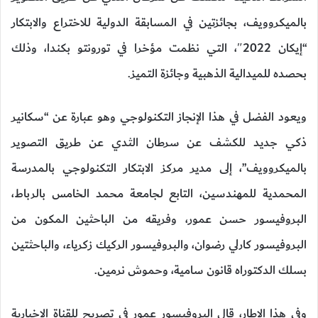
بالميكروويف، بجائزتين في المسابقة الدولية للاختراع والابتكار
“إيكان 2022″، التي نظمت مؤخرا في تورونتو بكندا، وذلك
بحصده للميدالية الذهبية وجائزة التميز.
ويعود الفضل في هذا الإنجاز التكنولوجي وهو عبارة عن “سكانير
ذكي جديد للكشف عن سرطان الثدي عن طريق التصوير
بالميكروويف”، إلى مدير مركز الابتكار التكنولوجي بالمدرسة
المحمدية للمهندسين، التابع لجامعة محمد الخامس بالرباط،
البروفيسور حسن عمور، وفريقه من الباحثين المكون من
البروفيسور كارلي رضوان، والبروفيسور الركيك زكرياء، والباحثتين
بسلك الدكتوراه قانون سامية، وحموش نرمين.
وفي هذا الإطار، قال البروفيسور عمور في تصريح للقناة الإخبارية