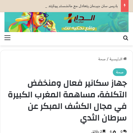
باريس سان جيرمان يتعادل مع مانشستر يونايتد قبل كأس السوبر الأوروبي
بحث عن
الق
الرئيسية
/
صحة
صحة
جهاز سكانير فعال ومنخفض
التكلفة، مساهمة المغرب الكبيرة
في مجال الكشف المبكر عن
سرطان الثدي
0
6
2 دقائق