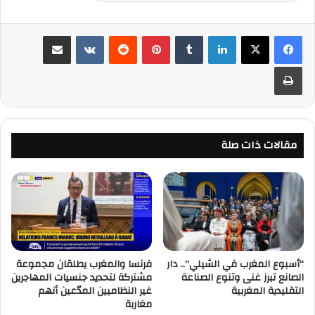
لينكدإن
‏Tumblr
بينتيريست
‏Reddit
‏VKontakte
مشاركة عبر البريد
طباعة
مقالات ذات صلة
“أسبوع المغرب في الشيلي”.. دار
فرنسا والمغرب يطلقان مجموعة
الصانع تبرز غنى وتنوع الصناعة
مشتركة لتحديد جنسيات المهاجرين
التقليدية المغربية
غير النظاميين المدّعين أنهم
مغاربة