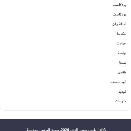
بودكاست
بودكاست
ثقافة وفن
حكومة
حوادت
رياضة
صحة
طقس
غير مصنف
فيديو
منوعات
©الدار بليس حقوق النشر 2026، جميع الحقوق محفوظة