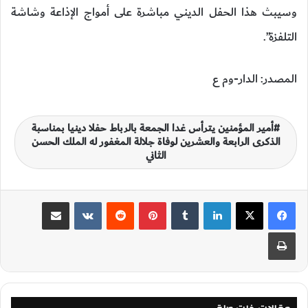
وسيبث هذا الحفل الديني مباشرة على أمواج الإذاعة وشاشة
التلفزة”.
المصدر: الدار-وم ع
أمير المؤمنين يترأس غدا الجمعة بالرباط حفلا دينيا بمناسبة
الذكرى الرابعة والعشرين لوفاة جلالة المغفور له الملك الحسن
الثاني
لينكدإن
‏Tumblr
بينتيريست
‏Reddit
‏VKontakte
مشاركة عبر البريد
طباعة