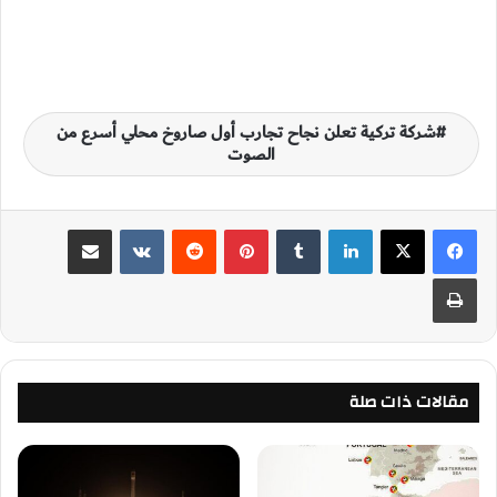
شركة تركية تعلن نجاح تجارب أول صاروخ محلي أسرع من
الصوت
لينكدإن
‏Tumblr
بينتيريست
‏Reddit
‏VKontakte
مشاركة عبر البريد
طباعة
مقالات ذات صلة