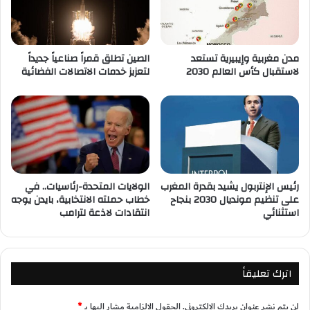
مدن مغربية وإيبيرية تستعد
الصين تطلق قمراً صناعياً جديداً
لاستقبال كأس العالم 2030
لتعزيز خدمات الاتصالات الفضائية
رئيس الإنتربول يشيد بقدرة المغرب
الولايات المتحدة-رئاسيات.. في
على تنظيم مونديال 2030 بنجاح
خطاب حملته الانتخابية، بايدن يوجه
استثنائي
انتقادات لاذعة لترامب
اترك تعليقاً
لن يتم نشر عنوان بريدك الإلكتروني.
الحقول الإلزامية مشار إليها بـ
*