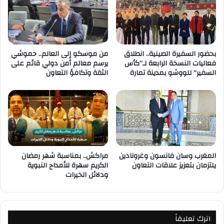
بحضور السفيرة الصينية.. انطلاق
من موسكو إلى العالم.. حموشي
فعاليات النسخة الرابعة لـ”كأس
يرسم معالم أمن دولي قائم على
السفير” للووشو بمدينة تمارة
الثقة وتكافؤ التعاون
المغرب وسان فانسون وغرونادين
مراكش.. بمناسبة شهر رمضان
يلتزمان بتعزيز علاقات التعاون
الكريم سهرة للأمداح النبوية
ودلائل الخيرات
اترك تعليقاً