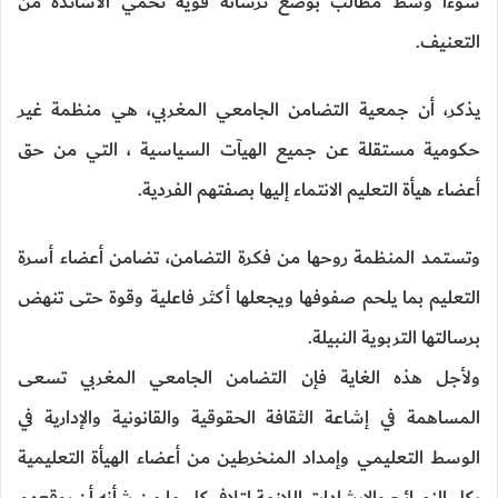
سوءا وسط مطالب بوضع ترسانة قوية تحمي الأساتذة من
التعنيف.
يذكر، أن جمعية التضامن الجامعي المغربي، هي منظمة غير
حكومية مستقلة عن جميع الهيآت السياسية ، التي من حق
أعضاء هيأة التعليم الانتماء إليها بصفتهم الفردية.
وتستمد المنظمة روحها من فكرة التضامن، تضامن أعضاء أسرة
التعليم بما يلحم صفوفها ويجعلها أكثر فاعلية وقوة حتى تنهض
برسالتها التربوية النبيلة.
ولأجل هذه الغاية فإن التضامن الجامعي المغربي تسعى
المساهمة في إشاعة الثقافة الحقوقية والقانونية والإدارية في
الوسط التعليمي وإمداد المنخرطين من أعضاء الهيأة التعليمية
بكل النصائح والإرشادات اللازمة لتلافي كل ما من شأنه أن يوقعهم