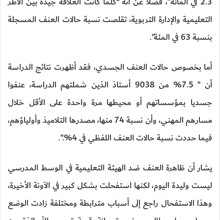
2.3 في المائة”، فضلا عن أنه “كلما كانت العلاقة جيدة بين الأطر
التعليمية والإدارة التربوية، تقلصت نسبة حالات العنف المسجلة
بنسبة 63 في المئة”.
أما بخصوص حالات العنف الجسدي، فقد أظهرت نتائج الدراسة
أن ” 7.5% من 9038 أستاذ الذين شملتهم الدراسة، عنفوا
جسديا بمؤسساتهم أو محيطها مرة واحدة على الأقل خلال
مسارهم المهني، وأن نسبة 74 منها، مصدرها التلاميذ وأولياؤهم،
فيما حددت نسبة حالات العنف اللفظي في 4%.”.
يشار أن ظاهرة العنف ضد الهيئة التعليمية في الوسط المدرسي
ليست وليدة اليوم، لكنها استفحلت بشكل كبير في الآونة الأخيرة،
وهذا الاستفحال راجع إلى أسباب مترابطة ومختلفة زادت الوضع