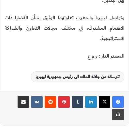
بين البلدين.
وتواصل ليبيريا والمغرب تعاونهما الوثيق بشأن القضايا ذات
الاهتمام المشترك، في مختلف مجالات التعاون والشراكة
الاستراتيجية.
المصدر الدار : و م ع
رسالة من جلالة الملك الى رئيس جمهورية ليبيريا
لينكدإن
‏Tumblr
بينتيريست
‏Reddit
‏VKontakte
مشاركة عبر البريد
طباعة