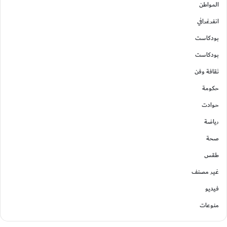
المواطن
انفرغرافي
بودكاست
بودكاست
ثقافة وفن
حكومة
حوادت
رياضة
صحة
طقس
غير مصنف
فيديو
منوعات