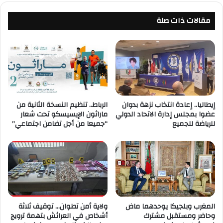
مقالات ذات صلة
إيطاليا.. إعادة انتخاب نزهة بدوان
الرباط.. تنظيم النسخة الثانية من
عضوا بمجلس إدارة الاتحاد الدولي
ماراثون الإيسيسكو تحت شعار
للرياضة للجميع
“جميعا من أجل تضامن اجتماعي”
المغرب وبلجيكا يوحدهما ماض
ولاية أمن تطوان… توقيف ثلاثة
وحاضر ومستقبل مشترك
أشخاص في العرائش بتهمة ترويج