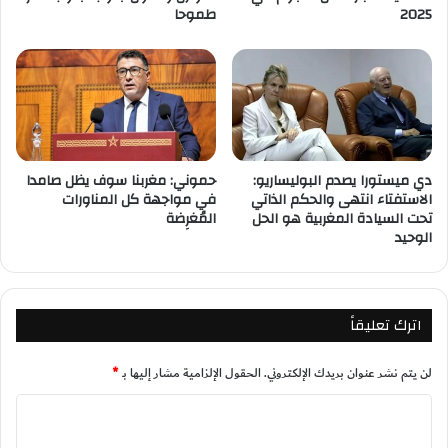
2025
طموحا
دي ميستورا يصدم البوليساريو:
حموني: مغربنا سوف يظل صامدا
الاستفتاء انتهى والحكم الذاتي
في مواجهة كل المناورات
تحت السيادة المغربية هو الحل
المُغرِضة
الوحيد
اترك تعليقاً
لن يتم نشر عنوان بريدك الإلكتروني.
الحقول الإلزامية مشار إليها بـ
*
ا
ل