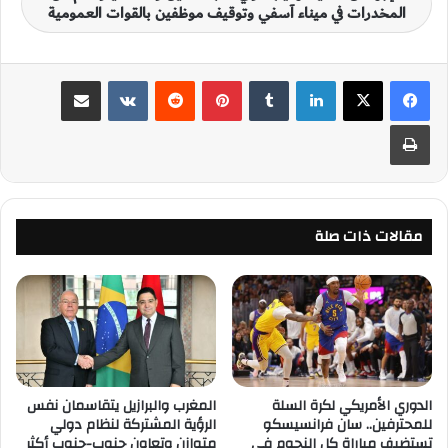
المخدرات في ميناء آسفي وتوقيف موظفين بالقوات العمومية
لينكدإن
‏Tumblr
بينتيريست
‏Reddit
‏VKontakte
مشاركة عبر البريد
طباعة
مقالات ذات صلة
الدوري الأمريكي لكرة السلة
المغرب والبرازيل يتقاسمان نفس
للمحترفين.. سان فرانسيسكو
الرؤية المشتركة لنظام دولي
تستضيف مباراة كل النجوم في
متوازن وتعاون جنوب-جنوب أكثر