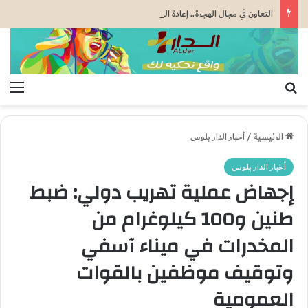
التعاون في مجال الهجرة.. إعادة القاصرين غير المرفوقين مسألة مبدأ قائمة على التعليمات الملكية السامية (مصدر دبلوماسي)
بحث عن
الق
الرئيسية
/
أخبار الدار بلوس
أخبار الدار بلوس
إجهاض عملية تهريب دولي: ضبط
طنين و100 كيلوغرام من
المخدرات في ميناء آسفي
وتوقيف موظفين بالقوات
العمومية