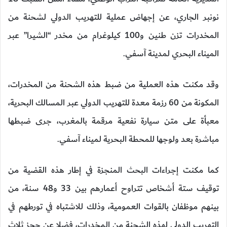
نونبر الجاري، عن إجهاض عملية للتهريب الدولي لشحنة من
المخدرات تزن طنين و100 كيلوغرام من مخدر “الشيرا” عبر
الميناء البحري لمدينة آسفي.
وقد مكنت هذه العملية من ضبط هذه الشحنة من المخدرات،
المكونة من 60 رزمة معدة للتهريب الدولي عبر المسالك البحرية،
معبأة على متن سيارة نفعية مرقمة بالمغرب، جرى ضبطها
مباشرة بعد ولوجها للمحطة البحرية لميناء آسفي.
كما مكنت إجراءات البحث المنجزة في إطار هذه القضية من
توقيف ستة أشخاص تتراوح أعمارهم بين 33 و48 سنة، من
بينهم موظفان بالقوات العمومية، وذلك للاشتباه في تورطهم في
التهريب الدولي لهذه الشحنة من المخدرات، فضلا عن حجز ثلاث