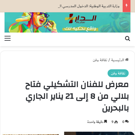
وزارة التربية الوطنية: الدخول المدرسي المقبل سیتم في موعده الرسمي المحدد سلفا طبقا لمقتضیات المقرر الوزاري رقم 047.26..
بحث عن
الق
الرئيسية
/
ثقافة وفن
ثقافة وفن
معرض للفنان التشكيلي فتاح
بلالي من 8 إلى 21 يناير الجاري
بالبحرين
0
9
دقيقة واحدة