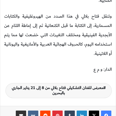
الكتابية.
وتنقل فتاح بلالي في هذا الصدد من الهيروغليفية والكتابات
المسمارية، إلى الكتابة ما قبل الكنعانية ثم إلى إماطة اللثام عن
الأبجدية الفينيقية ومختلف التغيرات التي خضعت لها مما يتم
استخدامه اليوم، كالحروف الهجائية العربية والأمازيغية واليونانية
أو اللاتينية.
الدار: و م ع
معرض للفنان التشكيلي فتاح بلالي من 8 إلى 21 يناير الجاري
بالبحرين
لينكدإن
‏Tumblr
بينتيريست
‏Reddit
‏VKontakte
مشاركة عبر البريد