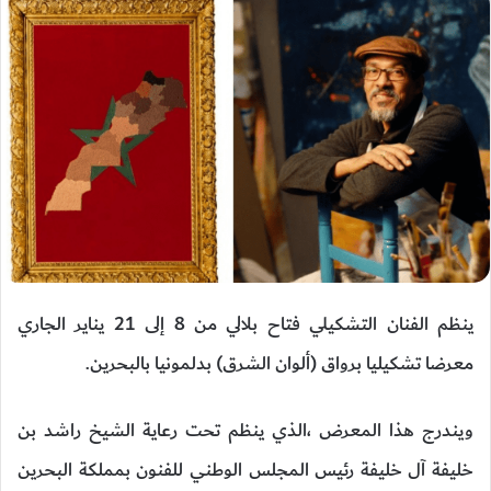
ينظم الفنان التشكيلي فتاح بلالي من 8 إلى 21 يناير الجاري
معرضا تشكيليا برواق (ألوان الشرق) بدلمونيا بالبحرين.
ويندرج هذا المعرض ،الذي ينظم تحت رعاية الشيخ راشد بن
خليفة آل خليفة رئيس المجلس الوطني للفنون بمملكة البحرين