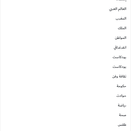
العالم العربي
المغرب
الملك
المواطن
انفرغرافي
بودكاست
بودكاست
ثقافة وفن
حكومة
حوادت
رياضة
صحة
طقس