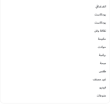
انفرغرافي
بودكاست
بودكاست
ثقافة وفن
حكومة
حوادت
رياضة
صحة
طقس
غير مصنف
فيديو
منوعات