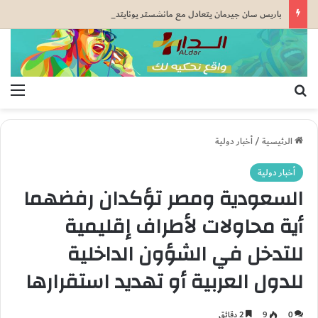
باريس سان جيرمان يتعادل مع مانشستر يونايتد قبل كأس السوبر الأوروبي
بحث عن
الق
الرئيسية
/
أخبار دولية
أخبار دولية
السعودية ومصر تؤكدان رفضهما
أية محاولات لأطراف إقليمية
للتدخل في الشؤون الداخلية
للدول العربية أو تهديد استقرارها
0
9
2 دقائق