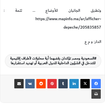
وتطرق الجانبان للأوضاع … تتمة :
https://www.mapinfo.ma/ar/afficher-
depeche/205835857
الدار: و م ع
السعودية ومصر تؤكدان رفضهما أية محاولات لأطراف إقليمية
للتدخل في الشؤون الداخلية للدول العربية أو تهديد استقرارها
لينكدإن
‏Tumblr
بينتيريست
‏Reddit
‏VKontakte
مشاركة عبر البريد
طباعة