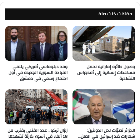
مقالات ذات صلة
وصول طائرة إماراتية تحمل
وفد دبلوماسي أمريكي يلتقي
مساعدات إنسانية إلى أمدجراس
القيادة السورية الجديدة في أول
التشادية
اجتماع رسمي في دمشق
الجزائر تصوّت لحل الدولتين:
زلزال تركيا.. عدد القتلى يقترب من
شعارات ضد إسرائيل في العلن…
18 ألفا، في أسوء كارثة تشهدها