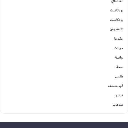
انفرغرافي
بودكاست
بودكاست
ثقافة وفن
حكومة
حوادت
رياضة
صحة
طقس
غير مصنف
فيديو
منوعات