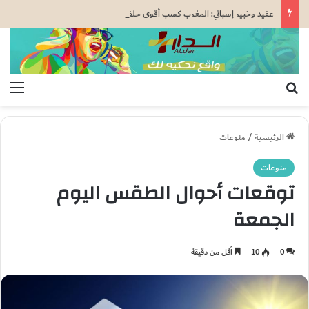
عقيد وخبير إسباني: المغرب كسب أقوى حلفائه… وسبتة ومليلية أصبحتا عبئاً على إسبانيا
بحث عن
الق
الرئيسية
/
منوعات
منوعات
توقعات أحوال الطقس اليوم
الجمعة
0
10
أقل من دقيقة