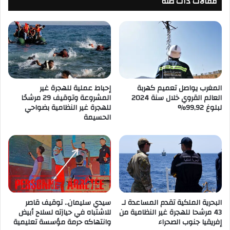
مقالات ذات صلة
المغرب يواصل تعميم كهربة
إحباط عملية للهجرة غير
العالم القروي خلال سنة 2024
المشروعة وتوقيف 29 مرشحًا
لبلوغ 99,92%
للهجرة غير النظامية بضواحي
الحسيمة
البحرية الملكية تقدم المساعدة لـ
سيدي سليمان.. توقيف قاصر
43 مرشحا للهجرة غير النظامية من
للاشتباه في حيازته لسلاح أبيض
إفريقيا جنوب الصحراء
وانتهاكه حرمة مؤسسة تعليمية