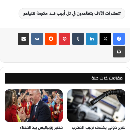
عشرات الآلاف يتظاهرون في تل أبيب ضد حكومة نتنياهو
لينكدإن
‏Tumblr
بينتيريست
‏Reddit
‏VKontakte
مشاركة عبر البريد
طباعة
مقالات ذات صلة
تقرير دولي يكشف ترتيب المغرب
مصير روبياليس بيد القضاء