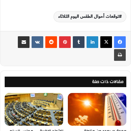
توقعات أحوال الطقس اليوم الثلاثاء
لينكدإن
‏Tumblr
بينتيريست
‏Reddit
‏VKontakte
مشاركة عبر البريد
طباعة
مقالات ذات صلة