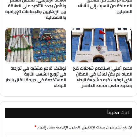
موجة حر بعدد من مناطق
الاتحاد الإفريقي.. مجلس السلم
المملكة من السبت إلى الثلاثاء
والأمن يجدد التأكيد على العلاقة
المقبلين
بين الإرهابيين والجماعات الإجرامية
والانفصالية
مصدر أمني: استخدام شاحنات ضخ
توقيف قاصر مشتبه في تورطه
المياه لم يكن نهائيا في المكان
في ترويج الشهب النارية
الذي توفيت فيه مشجعة الرجاء
المستخدمة في جريمة القتل بالدار
بمحيط ملعب محمد الخامس
البيضاء
اترك تعليقاً
لن يتم نشر عنوان بريدك الإلكتروني.
الحقول الإلزامية مشار إليها بـ
*