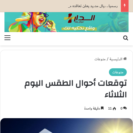
رسميا.. ريال مدريد يعلن تعاقده مع الإيفواري يان ديوماندي بعقد يمتد إلى غاية 2033
بحث عن
الق
الرئيسية
/
منوعات
منوعات
توقعات أحوال الطقس اليوم
الثلاثاء
0
11
دقيقة واحدة