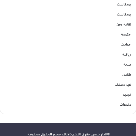
بودكاست
بودكاست
ثقافة وفن
حكومة
حوادت
رياضة
صحة
طقس
غير مصنف
فيديو
منوعات
©الدار بليس حقوق النشر 2026، جميع الحقوق محفوظة