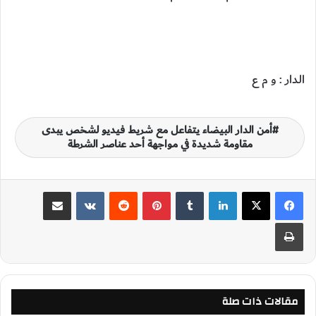
الدار : و م ع
أمن الدار البيضاء يتفاعل مع شريط فيديو لشخص يبدى
مقاومة شديدة في مواجهة أحد عناصر الشرطة
لينكدإن
‏Tumblr
بينتيريست
‏Reddit
‏VKontakte
مشاركة عبر البريد
طباعة
مقالات ذات صلة