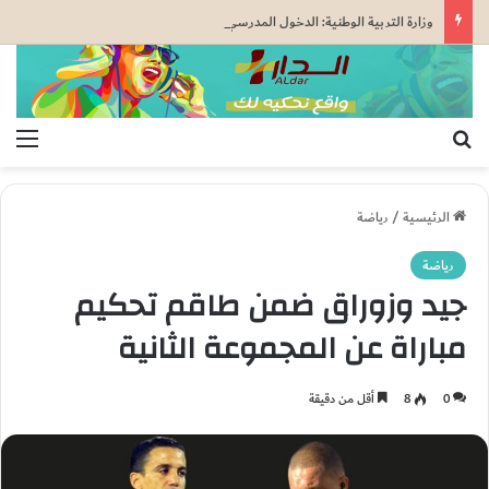
وزارة التربية الوطنية: الدخول المدرسي المقبل سیتم في موعده الرسمي المحدد سلفا طبقا لمقتضیات المقرر الوزاري رقم 047.26..
بحث عن
الق
الرئيسية
/
رياضة
رياضة
جيد وزوراق ضمن طاقم تحكيم
مباراة عن المجموعة الثانية
0
8
أقل من دقيقة