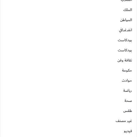
الملك
المواطن
انفرغرافي
بودكاست
بودكاست
ثقافة وفن
حكومة
حوادت
رياضة
صحة
طقس
غير مصنف
فيديو