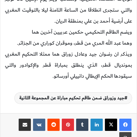
والتي ستجرى انطلاقا من الساعة الثامنة ليلا بالتوقيت المغربي
على أرضية أحمد بن علي بمنطقة الريان.
ويضم الطاقم التحكيمي حكمين عربيين آخرين هما
وهما عبد الله المري من قطر، وموقران كوراري من الجزائر.
ويذكر ان رضوان جيد وعادل زوراق هما ممثلا التحكيم المغربي
بمونديال قطر، الذي ينطلق بمباراة قطر والإكوادور والتي
سيقودها الحكم الإيطالي دانييلي أورساتو.
جيد وزوراق ضمن طاقم تحكيم مباراة عن المجموعة الثانية
لينكدإن
‏Tumblr
بينتيريست
‏Reddit
‏VKontakte
مشاركة عبر البريد
طباعة