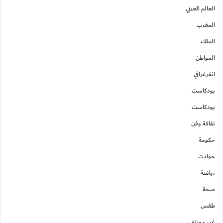
العالم العربي
المغرب
الملك
المواطن
انفرغرافي
بودكاست
بودكاست
ثقافة وفن
حكومة
حوادت
رياضة
صحة
طقس
غير مصنف