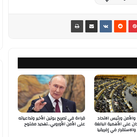
بينتيريست
‏Reddit
‏VKontakte
مشاركة عبر البريد
طباعة
الأمن ورئيس الاتحاد
قراءة في تصريح بوتين الأخير وتداعياته
ان على الأهمية البالغة
على الأمن الأوروبي…تهديد مفتوح
والاستقرار في إفريقيا