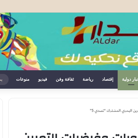
قبل.. المملكة تحتفي بجاليتها تحت شعار “خدمة أوراش المغرب 2030”..
بار دولية
إقتصاد
رياضة
ثقافة وفن
فيديو
منوعات
ين البحري المشترك “تصدي 5”