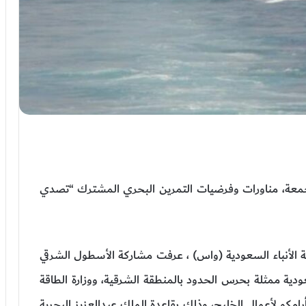
الجمعة، مناورات وفرضيات التمرين البحري المشترك “تصدي
 الأنباء السعودية (واس) ، عرفت مشاركة الأسطول الشرقي
سعودية ممثلة بحرس الحدود بالمنطقة الشرقية، ووزارة الطاقة
مكو لأعمال الخليج، وذلك بقاعدة الملك عبدالعزيز البحرية