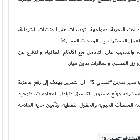
 خطوط المواصلات البحرية، ومواجهة التهديدات على المنشآت البترولية،
 العمل المشترك بين الوحدات المشاركة.
التدريب على التعامل مع الألغام الطافية، والدفاع عن
وارق المسيرة والطائرات بدون طيار.
وأكد العميد البحري الركن خالد بن مسير الشمري؛ مدير تمرين “تصدي 5” ، أن التمرين يهدف إلى رفع جاهزية
لمشترك، ورفع مستوى التنسيق وتبادل المعلومات، وتوحيد
ة المنشآت الحيوية والحقول النفطية، وتأمين حرية الملاحة
المشترك “تصدي 5”