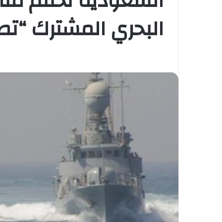
السعودية تختتم منا
البحري المشترك “تصد