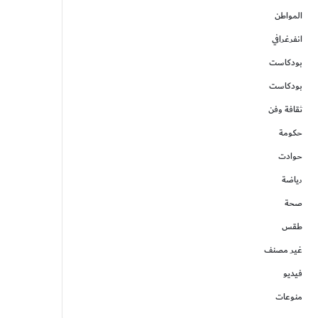
المواطن
انفرغرافي
بودكاست
بودكاست
ثقافة وفن
حكومة
حوادت
رياضة
صحة
طقس
غير مصنف
فيديو
منوعات