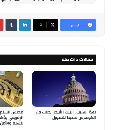
لينكدإن
‏Tumblr
فيسبوك
‫X
مقالات ذات صلة
لهذا السبب.. البيت الأبيض يطلب من
مجلس السلم و
الكونغرس تمديدا للتمويل
الإفريقي يؤكد
للسلم والأمن 