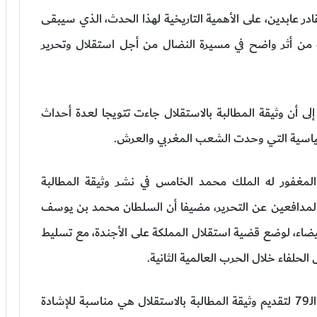
ادر عابدين، على الأهمية التاريخية لهذا الحدث، الذي سيبقى
له من أثر واضح في مسيرة النضال من أجل استقلال وتحرير
 إلى أن وثيقة المطالبة بالاستقلال جاءت تتويجا لعدة أحداث
ياسية التي وحدت الشعب المغربي والعرش.
لمغفور له الملك محمد الخامس في نشر وثيقة المطالبة
المدافعين عن التحرير، مضيفا أن السلطان محمد بن يوسف
 مؤتمر أنفا في يناير 1943 بالدار البيضاء، لوضع قضية استقلال المملكة على الأجندة، مع تسليط
حلفاء خلال الحرب العالمية الثانية.
وشدد القنصل العام بشكل خاص على أن الذكرى الـ79 لتقديم وثيقة المطالبة بالاستقلال هي مناسبة للإشادة