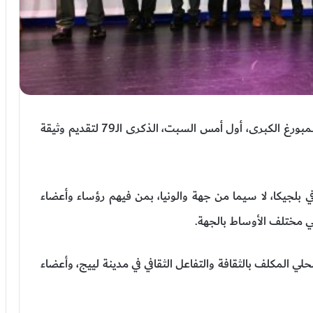
خلدت القنصلية العامة للمغرب بلييج ودوقية لوكسمبورغ الكبرى، أول أمس السبت، الذكرى الـ79 لتقديم وثيقة
ي بلجيكا، لا سيما من جهة والونيا، بمن فيهم رؤساء وأعضاء
لي مختلف الأوساط بالجهة.
 المكلف بالثقافة والتفاعل الثقافي في مدينة لييج، وأعضاء