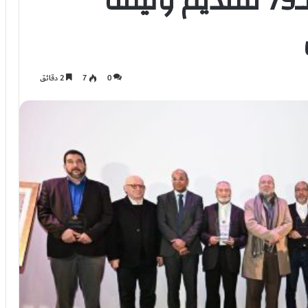
لييج.. تخليد الذكرى الـ79 لتقديم وثيقة
0
7
2 دقائق