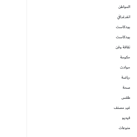
المواطن
انفرغرافي
بودكاست
بودكاست
ثقافة وفن
حكومة
حوادت
رياضة
صحة
طقس
غير مصنف
فيديو
منوعات