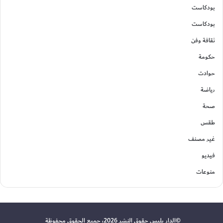
بودكاست
بودكاست
ثقافة وفن
حكومة
حوادت
رياضة
صحة
طقس
غير مصنف
فيديو
منوعات
©الدار بليس حقوق النشر 2026، جميع الحقوق محفوظة