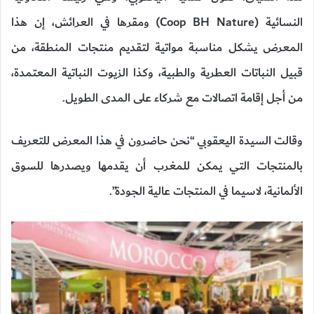
النسائية (Coop BH Nature) ومقرها في العرائش، إن هذا
المعرض يشكل مناسبة مواتية لتقديم منتجات المنطقة، من
قبيل النباتات العطرية والطبية، وكذا الزيوت النباتية المعتمدة،
من أجل إقامة اتصالات مع شركاء على المدى الطويل.
وقالت السيدة اليعقوبي “نحن حاضرون في هذا المعرض للتعريف
بالمنتجات التي يمكن للمغرب أن يقدمها ويصدرها للسوق
الألمانية، لاسيما في المنتجات عالية الجودة”.