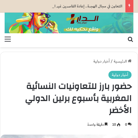
التعاون في مجال الهجرة.. إعادة القاصرين غير المرفوقين مسألة مبدأ قائمة على التعليمات الملكية السامية (مصدر دبلوماسي)
بحث عن
الق
الرئيسية
/
أخبار دولية
أخبار دولية
حضور بارز للتعاونيات النسائية
المغربية بأسبوع برلين الدولي
الأخضر
0
10
دقيقة واحدة