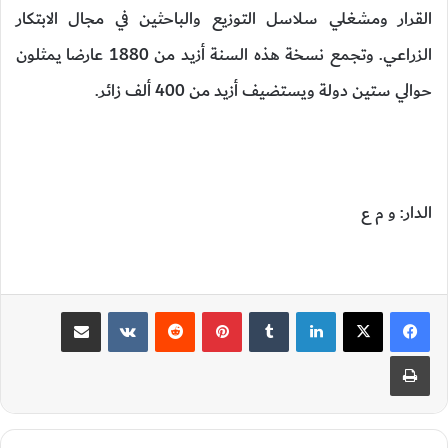
القرار ومشغلي سلاسل التوزيع والباحثين في مجال الابتكار
الزراعي. وتجمع نسخة هذه السنة أزيد من 1880 عارضا يمثلون
حوالي ستين دولة ويستضيف أزيد من 400 ألف زائر.
الدار: و م ع
لينكدإن
‏Tumblr
بينتيريست
‏Reddit
‏VKontakte
مشاركة عبر البريد
طباعة