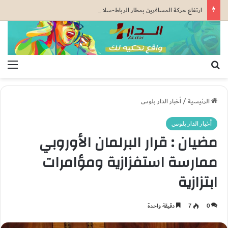
ارتفاع حركة المسافرين بمطار الرباط-سلا إلى أكثر من 1,2 مليون خلال النصف الأول من السنة
بحث عن
الق
الرئيسية
/
أخبار الدار بلوس
أخبار الدار بلوس
مضيان : قرار البرلمان الأوروبي
ممارسة استفزازية ومؤامرات
ابتزازية
0
7
دقيقة واحدة