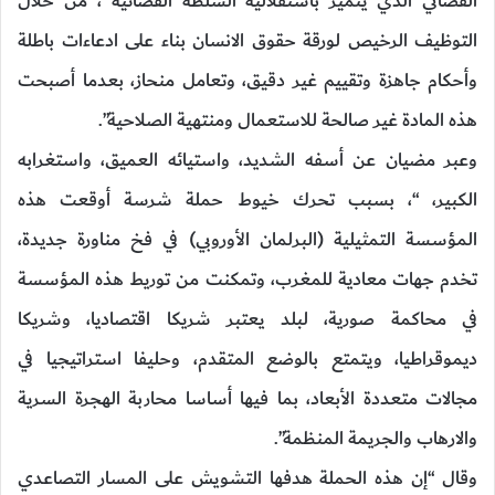
القضائي الذي يتميز باستقلالية السلطة القضائية ، من خلال
التوظيف الرخيص لورقة حقوق الانسان بناء على ادعاءات باطلة
وأحكام جاهزة وتقييم غير دقيق، وتعامل منحاز، بعدما أصبحت
هذه المادة غير صالحة للاستعمال ومنتهية الصلاحية”.
وعبر مضيان عن أسفه الشديد، واستيائه العميق، واستغرابه
الكبير، “، بسبب تحرك خيوط حملة شرسة أوقعت هذه
المؤسسة التمثيلية (البرلمان الأوروبي) في فخ مناورة جديدة،
تخدم جهات معادية للمغرب، وتمكنت من توريط هذه المؤسسة
في محاكمة صورية، لبلد يعتبر شريكا اقتصاديا، وشريكا
ديموقراطيا، ويتمتع بالوضع المتقدم، وحليفا استراتيجيا في
مجالات متعددة الأبعاد، بما فيها أساسا محاربة الهجرة السرية
والارهاب والجريمة المنظمة”.
وقال “إن هذه الحملة هدفها التشويش على المسار التصاعدي