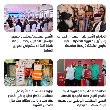
الحاخام الأكبر للدار البيضاء : اعتراف
الأمم المتحدة/مجلس حقوق
إسرائيل بمغربية الصحراء .. قرار
الإنسان: المغرب يجدد التزامه
يكرس حقيقة تاريخية ساطعة
بتعزيز آلية الاستعراض الدوري
الشامل
الجامعة الملكية المغربية لكرة
توزيع 500 سلة غذائية على
القدم تقيم حفلا تكريميا لقدماء
العائلات الأكثر احتياجا في قطاع
لاعبي المنتخب الوطني من عصبة
غزة بمبادرة من وكالة بيت مال
الرباط-سلا- القنيطرة
القدس الشريف