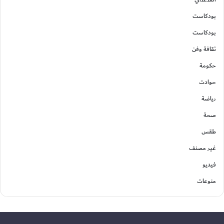
بودكاست
بودكاست
ثقافة وفن
حكومة
حوادت
رياضة
صحة
طقس
غير مصنف
فيديو
منوعات