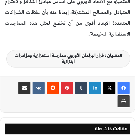
المتميزة مع الاتحاد الأوروبي على أساس مبادئ التكافؤ والاحترام
المتبادل والمصالح المشتركة، إيمانا منه بأن علاقات الشراكات
المتعددة الابعاد أقوى من أن تخضع لمثل هذه الممارسات
الاستفزازية الرخيصة”.
مضيان : قرار البرلمان الأوروبي ممارسة استفزازية ومؤامرات
ابتزازية
لينكدإن
‏Tumblr
بينتيريست
‏Reddit
‏VKontakte
مشاركة عبر البريد
طباعة
مقالات ذات صلة